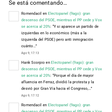
Se está comentando…
Romendacil
en
Electopanel (9ago): gran
descenso del PSOE, mientras el PP cede y Vox
se acerca al 20%
: “
Y si aparece un partido de
izquierdas en lo económico (más a la
izquierda del PSOE) pero anti inmigración
cuánto…
”
Ago 9, 17:13
Hank Scorpio
en
Electopanel (9ago): gran
descenso del PSOE, mientras el PP cede y Vox
se acerca al 20%
: “
Porque el día de mayor
afluencia en Ferraz, dividió la protesta y la
desvió por Gran Vía hacia el Congreso,…
”
Ago 9, 17:12
Romendacil
en
Electopanel (9ago): gran
descenso del PSOE, mientras el PP cede y Vox