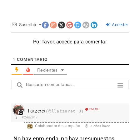
Suscribir
Acceder
Por favor, accede para comentar
1
COMENTARIO
Recientes
EM Off
llatzeret
(@llatzeret_3)
#2492917
Colaborador de campaña
3 años hace
No hay enmienda, no hay presupuestos.