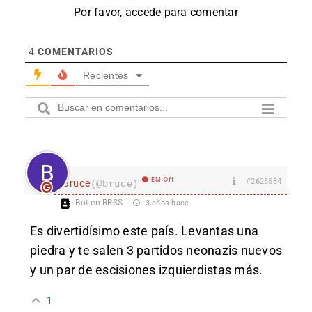
Por favor, accede para comentar
4
COMENTARIOS
Recientes
EM Off
#2626584
Bruce
(@bruce)
Bot en RRSS
3 años hace
Es divertidísimo este país. Levantas una
piedra y te salen 3 partidos neonazis nuevos
y un par de escisiones izquierdistas más.
1