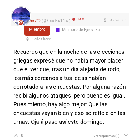
EM Off
#2626563
Isa/♡
(@isabella)
Miembro
Miembro de Ejecutiva
3 años hace
Recuerdo que en la noche de las elecciones
griegas expresé que no había mayor placer
que el ver que, tras un día alejada de todo,
los más cercanos a tus ideas habían
derrotado a las encuestas. Por alguna razón
recibí algunos ataques, pero bueno es igual.
Pues miento, hay algo mejor: Que las
encuestas vayan bien y eso se refleje en las
urnas. Ojalá pase así este domingo.
0
Ver respuestas
(1)