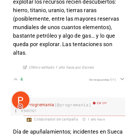
explotar los recursos recién descubiertos:
hierro, titanio, uranio, tierras raras
(posiblemente, entre las mayores reservas
mundiales de unos cuantos elementos),
bastante petróleo y algo de gas… y lo que
queda por explorar. Las tentaciones son
altas.
Último editado 1 año hace por Escreix
4
Ver respuestas
(11)
EM Off
Progremania
(@progremania)
#3002921
Colaborador de campaña
1 año hace
Día de apuñalamientos; incidentes en Sueca