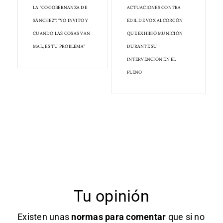
LA "COGOBERNANZA DE
ACTUACIONES CONTRA
SÁNCHEZ": "YO INVITO Y
EDIL DE VOX ALCORCÓN
CUANDO LAS COSAS VAN
QUE EXHIBIÓ MUNICIÓN
MAL, ES TU PROBLEMA"
DURANTE SU
INTERVENCIÓN EN EL
PLENO
Tu opinión
Existen unas
normas
para comentar
que si no