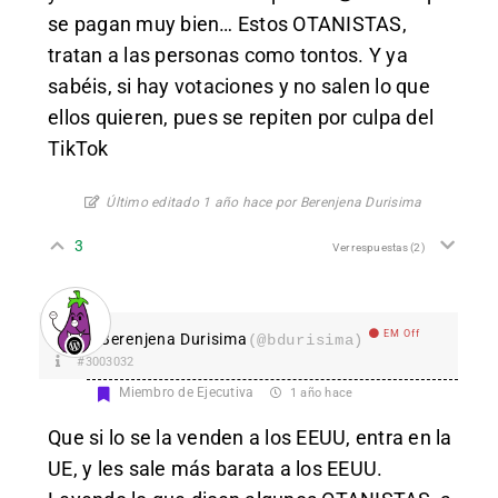
se pagan muy bien… Estos OTANISTAS,
tratan a las personas como tontos. Y ya
sabéis, si hay votaciones y no salen lo que
ellos quieren, pues se repiten por culpa del
TikTok
Último editado 1 año hace por Berenjena Durisima
3
Ver respuestas
(2)
EM Off
Berenjena Durisima
(@bdurisima)
#3003032
Miembro de Ejecutiva
1 año hace
Que si lo se la venden a los EEUU, entra en la
UE, y les sale más barata a los EEUU.