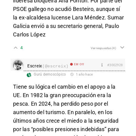
lideresa bloqueira Ana Pontón. Por parte del
PSOE gallego no acudió Besteiro, aunque sí
la ex-alcaldesa lucense Lara Méndez. Sumar
Galicia envió a su secretario general, Paulo
Carlos López
4
Ver respuestas
(4)
EM Off
#3002928
Escreix
(@escreix)
Gurú demoscópico
1 año hace
Tiene su lógica el cambio en el apoyo a la
UE. En 1982 la gran preocupación era la
pesca. En 2024, ha perdido peso por el
aumento del turismo. En paralelo, en los
últimos años crece el miedo a la seguridad
por las “posibles presiones indebidas” para