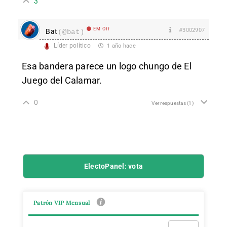
3
EM Off
#3002907
Bat
(@bat)
Líder político
1 año hace
Esa bandera parece un logo chungo de El
Juego del Calamar.
0
Ver respuestas
(1)
ElectoPanel: vota
Patrón VIP Mensual