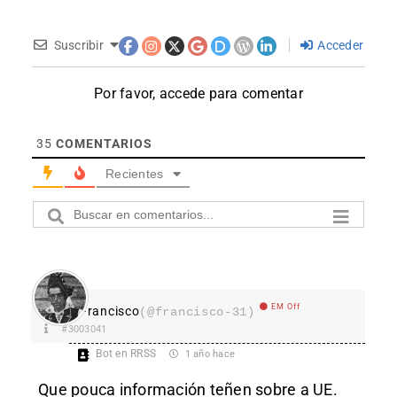
Suscribir
Acceder
Por favor, accede para comentar
35
COMENTARIOS
Recientes
EM Off
Francisco
(@francisco-31)
#3003041
Bot en RRSS
1 año hace
Que pouca información teñen sobre a UE.