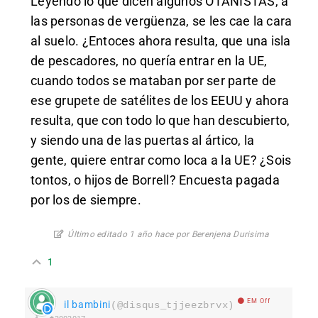
Leyendo lo que dicen algunos OTANISTAS, a
las personas de vergüenza, se les cae la cara
al suelo. ¿Entoces ahora resulta, que una isla
de pescadores, no quería entrar en la UE,
cuando todos se mataban por ser parte de
ese grupete de satélites de los EEUU y ahora
resulta, que con todo lo que han descubierto,
y siendo una de las puertas al ártico, la
gente, quiere entrar como loca a la UE? ¿Sois
tontos, o hijos de Borrell? Encuesta pagada
por los de siempre.
Último editado 1 año hace por Berenjena Durisima
1
EM Off
il bambini
(@disqus_tjjeezbrvx)