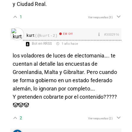
y Ciudad Real.
1
Ver respuestas
(3)
EM Off
#3002916
kurt
(@kurt-2)
Bot en RRSS
1 año hace
los voladores de luces de electomania…. te
cuentan al detalle las encuestas de
Groenlandia, Malta y Gibraltar. Pero cuando
se forma gobierno en un estado federado
alemán, lo ignoran por completo….
Y pretenden cobrarte por el contenido?????
🤡🤡🤡
2
Ver respuestas
(2)