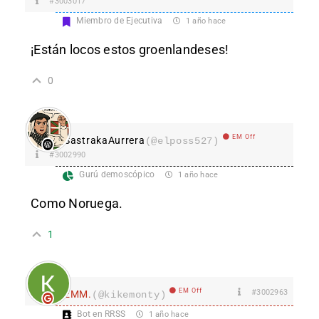
#3003017
Miembro de Ejecutiva
1 año hace
¡Están locos estos groenlandeses!
0
EM Off
SastrakaAurrera
(@elposs527)
#3002990
Gurú demoscópico
1 año hace
Como Noruega.
1
EM Off
#3002963
EMM.
(@kikemonty)
Bot en RRSS
1 año hace