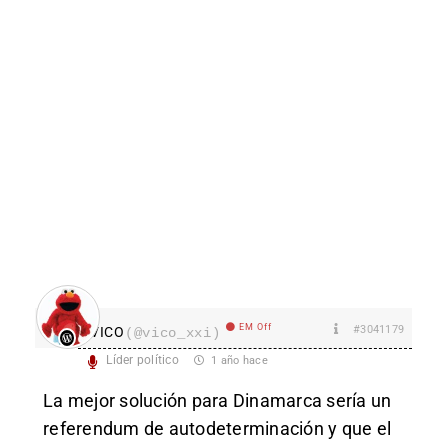
EM Off
#3041179
VICO
(@vico_xxi)
Líder político
1 año hace
La mejor solución para Dinamarca sería un
referendum de autodeterminación y que el