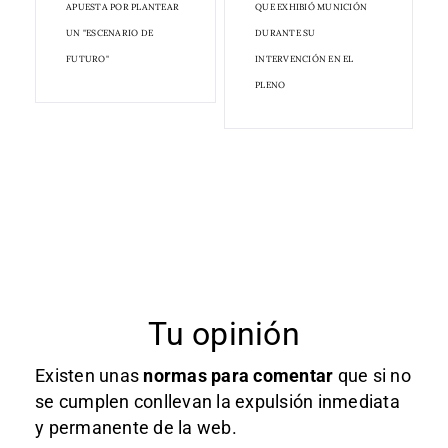
APUESTA POR PLANTEAR
QUE EXHIBIÓ MUNICIÓN
UN "ESCENARIO DE
DURANTE SU
FUTURO"
INTERVENCIÓN EN EL
PLENO
Tu opinión
Existen unas
normas
para comentar
que si no
se cumplen conllevan la expulsión inmediata
y permanente de la web.