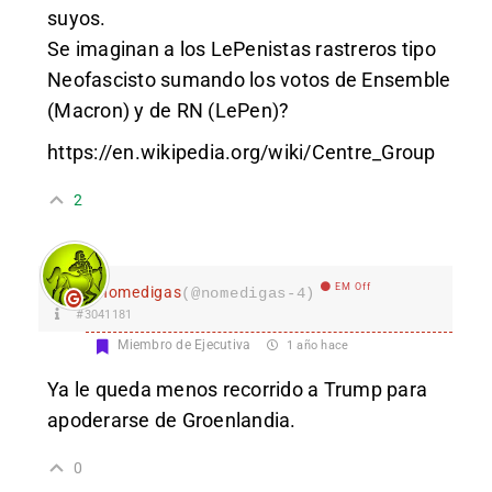
suyos.
Se imaginan a los LePenistas rastreros tipo
Neofascisto sumando los votos de Ensemble
(Macron) y de RN (LePen)?
https://en.wikipedia.org/wiki/Centre_Group
2
EM Off
nomedigas
(@nomedigas-4)
#3041181
Miembro de Ejecutiva
1 año hace
Ya le queda menos recorrido a Trump para
apoderarse de Groenlandia.
0