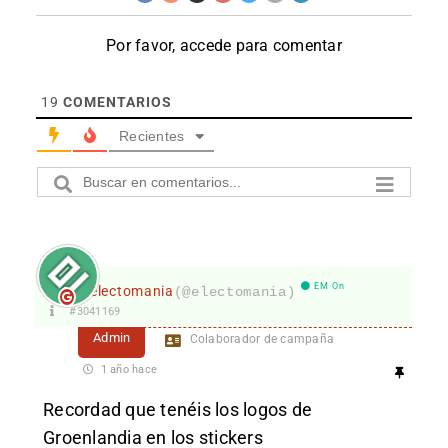
Por favor, accede para comentar
19
COMENTARIOS
Recientes
EM On
electomania
(@electomania)
#3041169
Admin
Colaborador de campaña
1 año hace
Recordad que tenéis los logos de
Groenlandia en los stickers