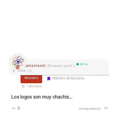
EM On
Tamanraset
(@tamanraset)
#3041172
Miembro
Miembro de Ejecutiva
1 año hace
Los logos son muy chachis…
2
Ver respuestas
(2)