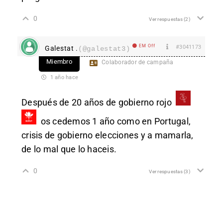
0
Ver respuestas
(2)
EM Off
#3041173
Galestat .
(@galestat3)
Miembro
Colaborador de campaña
1 año hace
Después de 20 años de gobierno rojo
os cedemos 1 año como en Portugal,
crisis de gobierno elecciones y a mamarla,
de lo mal que lo haceis.
0
Ver respuestas
(3)