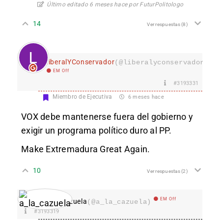
Último editado 6 meses hace por FuturPolitologo
14
Ver respuestas
(8)
LiberalYConservador
(@liberalyconservador133
EM Off
#3193331
Miembro de Ejecutiva
6 meses hace
VOX debe mantenerse fuera del gobierno y
exigir un programa político duro al PP.
Make Extremadura Great Again.
10
Ver respuestas
(2)
EM Off
a_la_cazuela
(@a_la_cazuela)
#3193319