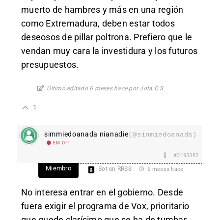
muerto de hambres y más en una región
como Extremadura, deben estar todos
deseosos de pillar poltrona. Prefiero que le
vendan muy cara la investidura y los futuros
presupuestos.
Último editado 6 meses hace por Jota C.S.
1
simmiedoanada nianadie
(@sinmiedoanada)
EM Off
#3193382
Miembro
Bot en RRSS
6 meses hace
No interesa entrar en el gobierno. Desde
fuera exigir el programa de Vox, prioritario
que quede clarísimo que se ha de tumbar