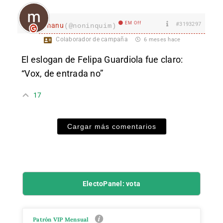
EM Off
#3193297
manu
(@noninquim)
Colaborador de campaña
6 meses hace
El eslogan de Felipa Guardiola fue claro:
“Vox, de entrada no”
17
Cargar más comentarios
ElectoPanel: vota
Patrón VIP Mensual