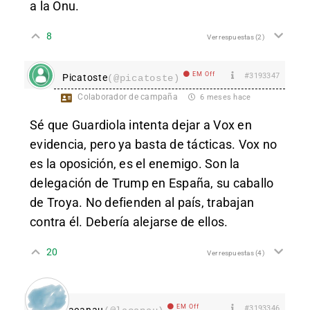
a la Onu.
8
Ver respuestas
(2)
EM Off
#3193347
Picatoste
(@picatoste)
Colaborador de campaña
6 meses hace
Sé que Guardiola intenta dejar a Vox en
evidencia, pero ya basta de tácticas. Vox no
es la oposición, es el enemigo. Son la
delegación de Trump en España, su caballo
de Troya. No defienden al país, trabajan
contra él. Debería alejarse de ellos.
20
Ver respuestas
(4)
EM Off
#3193346
Lacanau