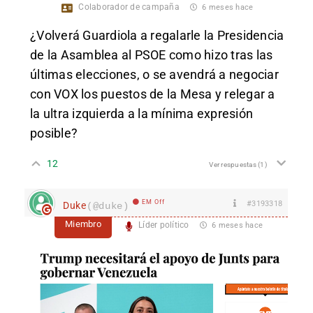
Colaborador de campaña
6 meses hace
¿Volverá Guardiola a regalarle la Presidencia
de la Asamblea al PSOE como hizo tras las
últimas elecciones, o se avendrá a negociar
con VOX los puestos de la Mesa y relegar a
la ultra izquierda a la mínima expresión
posible?
12
Ver respuestas
(1)
EM Off
#3193318
Duke
(@duke)
Miembro
Líder político
6 meses hace