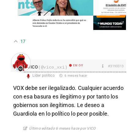
17
EM Off
#3193313
VICO
(@vico_xxi)
Líder político
6 meses hace
VOX debe ser ilegalizado. Cualquier acuerdo
con esa basura es ilegitimo y por tanto los
gobiernos son ilegítimos. Le deseo a
Guardiola en lo político lo peor posible.
Último editado 6 meses hace por VICO