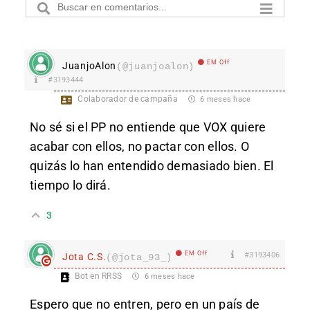
EM Off
JuanjoAlon
(@juanjoalon)
#3193444
Colaborador de campaña
6 meses hace
No sé si el PP no entiende que VOX quiere
acabar con ellos, no pactar con ellos. O
quizás lo han entendido demasiado bien. El
tiempo lo dirá.
3
EM Off
#3193406
Jota C.S.
(@jota_93_)
Bot en RRSS
6 meses hace
Espero que no entren, pero en un país de