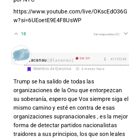
https://www.youtube.com/live/OKscEdO36G
w?si=6UEoetE9E4F8UsWP
18
Ver respuestas
(3)
EM Off
#3193348
Lacanau
(@lacanau)
Miembro de Ejecutiva
6 meses hace
Trump se ha salido de todas las
organizaciones de la Onu que entorpezcan
su soberanía, espero que Vox siempre siga el
mismo camino y esté en contra de esas
organizaciones supranacionales , es la mejor
forma de detectar partidos nacionalistas
traidores a sus principios, los que son leales