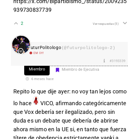
https://x.com/Bipartidismo_/status/2009235
939730837739
2
Ver respuestas
(5)
FuturPolitologo
(@futurpolitologo-2)
EM Off
#3193339
Miembro
Miembro de Ejecutiva
6 meses hace
Repito lo que dije ayer: no voy tan lejos como
lo hace
VICO
, afirmando categóricamente
que Vox debería ser ilegalizado, pero sin
duda es un debate que debería de abrirse
ahora mismo en la UE si, en tanto que fuerza
títere de obedencia estrictamente yanki a