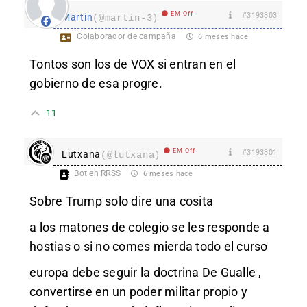
EM Off
#3193303
Martin
(@martin-3)
Colaborador de campaña
6 meses hace
Tontos son los de VOX si entran en el
gobierno de esa progre.
11
EM Off
#3193301
Lutxana
(@lutxana)
Bot en RRSS
6 meses hace
Sobre Trump solo dire una cosita
a los matones de colegio se les responde a
hostias o si no comes mierda todo el curso
europa debe seguir la doctrina De Gualle ,
convertirse en un poder militar propio y