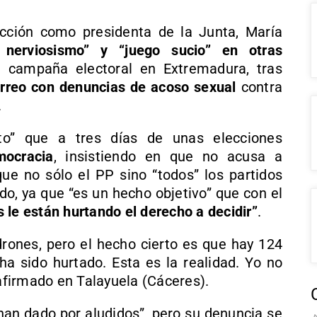
cción como presidenta de la Junta, María
nerviosismo” y “juego sucio” en otras
a campaña electoral en Extremadura, tras
orreo con denuncias de acoso sexual
contra
.
ito” que a tres días de unas elecciones
mocracia
, insistiendo en que no acusa a
e no sólo el PP sino “todos” los partidos
do, ya que “es un hecho objetivo” que con el
 le están hurtando el derecho a decidir”
.
adrones, pero el hecho cierto es que hay 124
a sido hurtado. Esta es la realidad. Yo no
 afirmado en Talayuela (Cáceres).
han dado por aludidos”, pero su denuncia se