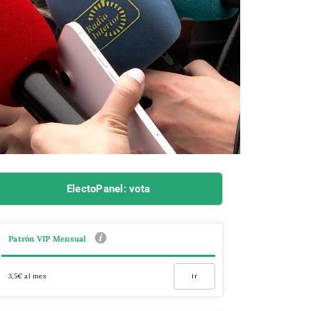
ElectoPanel: vota
Patrón VIP Mensual
3,5€ al mes
Ir