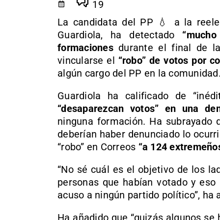
19
La candidata del PP 💧 a la reele
Guardiola, ha detectado
“mucho 
formaciones
durante el final de l
vincularse el
“robo” de votos por c
algún cargo del PP en la comunidad
Guardiola ha calificado de “inéd
“desaparezcan votos” en una de
ninguna formación. Ha subrayado qu
deberían haber denunciado lo ocurri
“robo” en Correos
“a 124 extremeños
“No sé cuál es el objetivo de los l
personas que habían votado y eso h
acuso a ningún partido político”, ha
Ha añadido que “quizás algunos se 