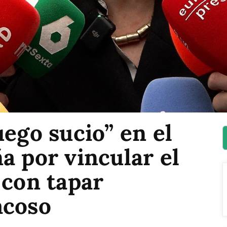
uego sucio” en el
a por vincular el
 con tapar
acoso