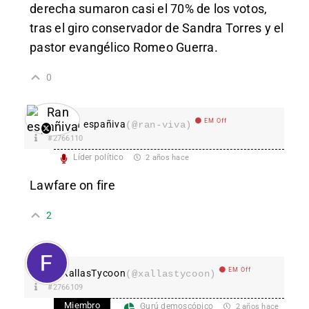
derecha sumaron casi el 70% de los votos,
tras el giro conservador de Sandra Torres y el
pastor evangélico Romeo Guerra.
0
EM Off
Ran españiva
(@ran-viva)
#2766110
Líder político
2 años hace
Lawfare on fire
2
EM Off
XallasTycoon
(@xallastycoon)
#2766109
Miembro
Gurú demoscópico
2 años hace