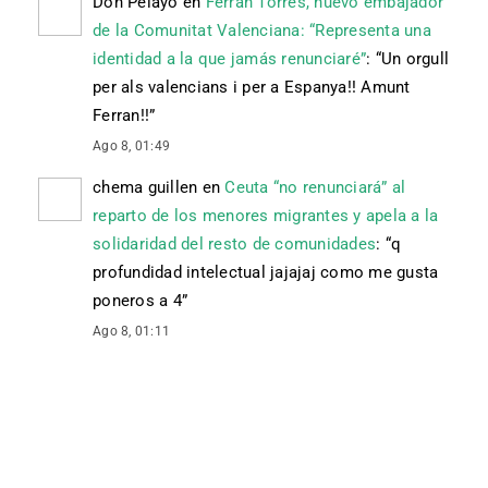
Don Pelayo
en
Ferran Torres, nuevo embajador
de la Comunitat Valenciana: “Representa una
identidad a la que jamás renunciaré”
: “
Un orgull
per als valencians i per a Espanya!! Amunt
Ferran!!
”
Ago 8, 01:49
chema guillen
en
Ceuta “no renunciará” al
reparto de los menores migrantes y apela a la
solidaridad del resto de comunidades
: “
q
profundidad intelectual jajajaj como me gusta
poneros a 4
”
Ago 8, 01:11