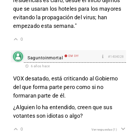
residencias es claro; desde el inicio dijimos
que se usaran los hoteles para los mayores
evitando la propagación del virus; han
empezado esta semana."
0
EM Off
#1404028
Saguntoinmortal
6 años hace
VOX desatado, está criticando al Gobierno
del que forma parte pero como si no
formaran parte de él.
¿Alguien lo ha entendido, creen que sus
votantes son idiotas o algo?
0
Ver respuestas
(1)