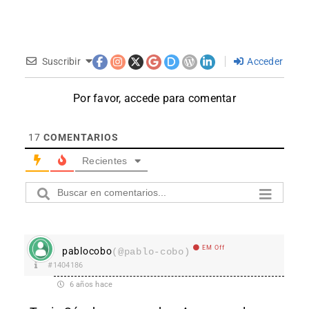
Suscribir
Acceder
Por favor, accede para comentar
17
COMENTARIOS
Recientes
EM Off
pablocobo
(@pablo-cobo)
#1404186
6 años hace