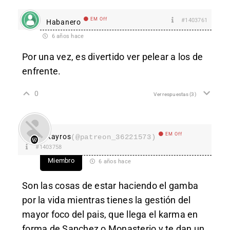
EM Off
#1403761
Habanero
6 años hace
Por una vez, es divertido ver pelear a los de
enfrente.
0
Ver respuestas
(3)
EM Off
Kayros
(@patreon_36221573)
#1403758
Miembro
6 años hace
Son las cosas de estar haciendo el gamba
por la vida mientras tienes la gestión del
mayor foco del pais, que llega el karma en
forma de Sanchez o Monasterio y te dan un