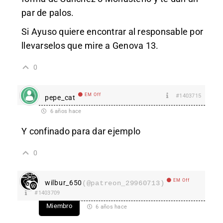
par de palos.
Si Ayuso quiere encontrar al responsable por
llevarselos que mire a Genova 13.
0
EM Off
#1403715
pepe_cat
6 años hace
Y confinado para dar ejemplo
0
EM Off
wilbur_650
(@patreon_29960713)
#1403709
Miembro
6 años hace