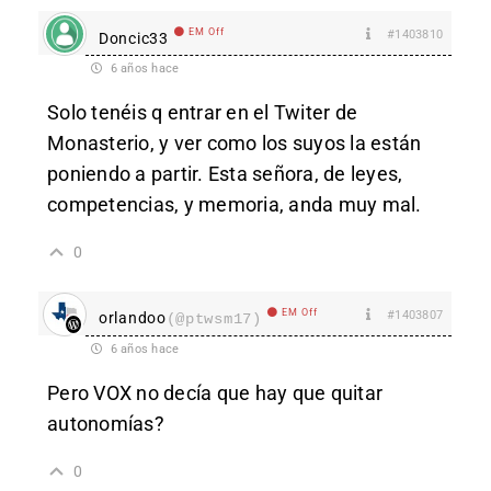
EM Off
#1403810
Doncic33
6 años hace
Solo tenéis q entrar en el Twiter de
Monasterio, y ver como los suyos la están
poniendo a partir. Esta señora, de leyes,
competencias, y memoria, anda muy mal.
0
EM Off
#1403807
orlandoo
(@ptwsm17)
6 años hace
Pero VOX no decía que hay que quitar
autonomías?
0