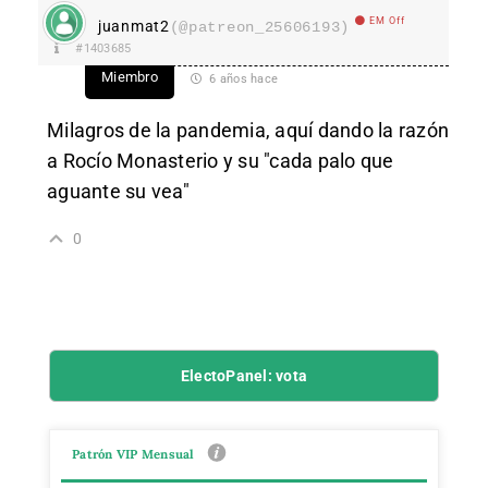
EM Off
juanmat2
(@patreon_25606193)
#1403685
Miembro
6 años hace
Milagros de la pandemia, aquí dando la razón
a Rocío Monasterio y su "cada palo que
aguante su vea"
0
ElectoPanel: vota
Patrón VIP Mensual