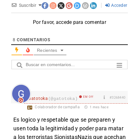
Suscribir
Acceder
Por favor, accede para comentar
8
COMENTARIOS
Recientes
EM Off
#3268440
Gatotoka
(@gatotoka)
Colaborador de campaña
1 mes hace
Es logico y respetable que se preparen y
usen toda la legitimidad y poder para matar
a los terroristas SionistasNazis que acechan