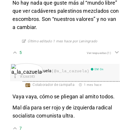
No hay nada que guste más al “mundo libre”
que ver cadáveres palestinos mezclados con
escombros. Son “nuestros valores” y no van
a cambiar.
Último editado 1 mes hace por Leningrado
5
Ver respuestas
(1)
EM On
a_la_cazuela
(@a_la_cazuela)
#3268343
Colaborador de campaña
1 mes hace
Vaya vaya, cómo se pliegan al amito todos.
Mal día para ser rojo y de izquierda radical
socialista comunista ultra.
7