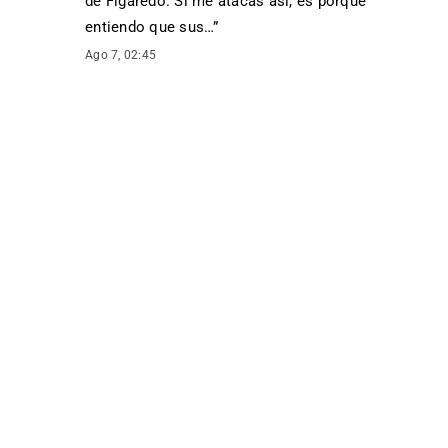
de Figaredo. Si me atacas así, es porque
entiendo que sus…
”
Ago 7, 02:45