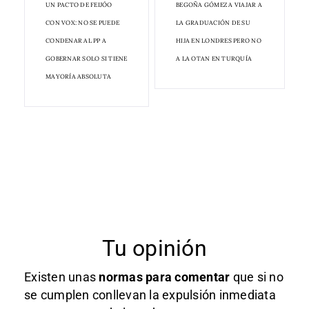
UN PACTO DE FEIJÓO
BEGOÑA GÓMEZ A VIAJAR A
CON VOX: NO SE PUEDE
LA GRADUACIÓN DE SU
CONDENAR AL PP A
HIJA EN LONDRES PERO NO
GOBERNAR SOLO SI TIENE
A LA OTAN EN TURQUÍA
MAYORÍA ABSOLUTA
Tu opinión
Existen unas
normas
para comentar
que si no
se cumplen conllevan la expulsión inmediata