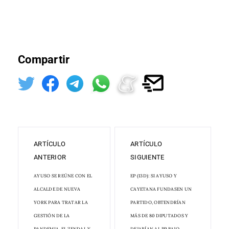
Compartir
ARTÍCULO
ARTÍCULO
ANTERIOR
SIGUIENTE
AYUSO SE REÚNE CON EL
EP (13D): SI AYUSO Y
ALCALDE DE NUEVA
CAYETANA FUNDASEN UN
YORK PARA TRATAR LA
PARTIDO, OBTENDRÍAN
GESTIÓN DE LA
MÁS DE 80 DIPUTADOS Y
PANDEMIA, EL ZENDAL Y
DEJARÍAN AL PP BAJO