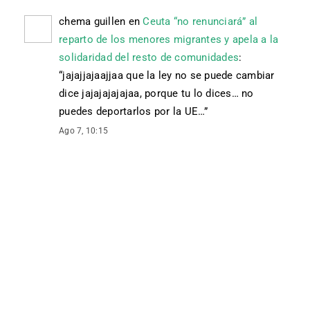
chema guillen
en
Ceuta “no renunciará” al
reparto de los menores migrantes y apela a la
solidaridad del resto de comunidades
:
“
jajajjajaajjaa que la ley no se puede cambiar
dice jajajajajajaa, porque tu lo dices… no
puedes deportarlos por la UE…
”
Ago 7, 10:15