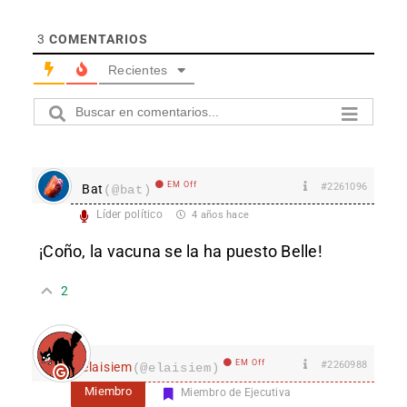
3
COMENTARIOS
Recientes
EM Off
#2261096
Bat
(@bat)
Líder político
4 años hace
¡Coño, la vacuna se la ha puesto Belle!
2
EM Off
#2260988
elaisiem
(@elaisiem)
Miembro
Miembro de Ejecutiva