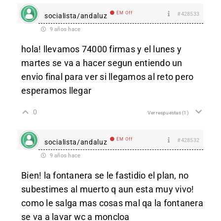
EM Off
#428533
socialista/andaluz
9 años hace
hola! llevamos 74000 firmas y el lunes y
martes se va a hacer segun entiendo un
envio final para ver si llegamos al reto pero
esperamos llegar
0
Ver respuestas
(1)
EM Off
#428532
socialista/andaluz
9 años hace
Bien! la fontanera se le fastidio el plan, no
subestimes al muerto q aun esta muy vivo!
como le salga mas cosas mal qa la fontanera
se va a lavar wc a moncloa