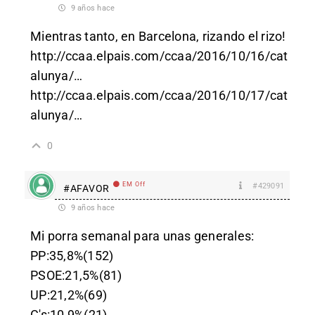
9 años hace
Mientras tanto, en Barcelona, rizando el rizo!
http://ccaa.elpais.com/ccaa/2016/10/16/cat
alunya/
…
http://ccaa.elpais.com/ccaa/2016/10/17/cat
alunya/
…
0
EM Off
#429091
#AFAVOR
9 años hace
Mi porra semanal para unas generales:
PP:35,8%(152)
PSOE:21,5%(81)
UP:21,2%(69)
C's:10,9%(21)