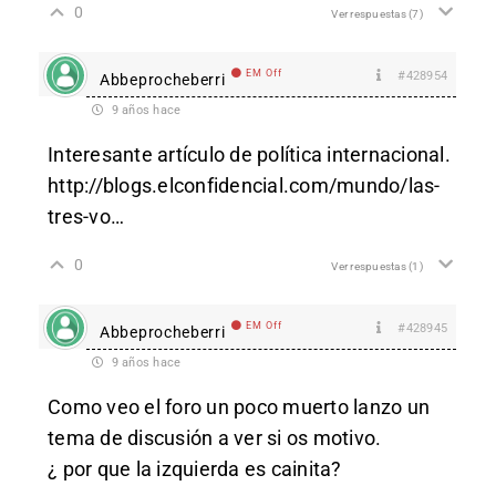
0
Ver respuestas
(7)
EM Off
#428954
Abbeprocheberri
9 años hace
Interesante artículo de política internacional.
http://blogs.elconfidencial.com/mundo/las-
tres-vo
…
0
Ver respuestas
(1)
EM Off
#428945
Abbeprocheberri
9 años hace
Como veo el foro un poco muerto lanzo un
tema de discusión a ver si os motivo.
¿ por que la izquierda es cainita?