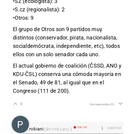
•SZ (ecologista): 3
•S.cz (regionalista): 2
•Otros: 9
El grupo de Otros son 9 partidos muy
distintos (conservador, pirata, nacionalista,
socialdemócrata, independiente, etc), todos
ellos con un solo senador cada uno.
El actual gobierno de coalición (ČSSD, ANO y
KDU-ČSL) conserva una cómoda mayoría en
el Senado, 49 de 81, al igual que en el
Congreso (111 de 200).
0
Ver respuestas
(3)
EM Off
#429104
Trobiani
(@trobiani)