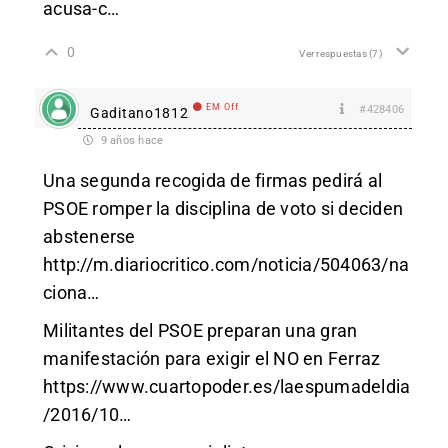
acusa-c
…
0
Ver respuestas
(7)
EM Off
#428406
Gaditano1812
9 años hace
Una segunda recogida de firmas pedirá al
PSOE romper la disciplina de voto si deciden
abstenerse
http://m.diariocritico.com/noticia/504063/na
ciona
…
Militantes del PSOE preparan una gran
manifestación para exigir el NO en Ferraz
https://www.cuartopoder.es/laespumadeldia
/2016/10
…