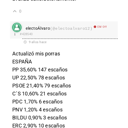
0
EM Off
electoÁlvaro
(@electoalvaro12)
#428540
9 años hace
Actualizó mis porras
ESPAÑA
PP 35,60% 147 escaños
UP 22,50% 78 escaños
PSOE 21,40% 79 escaños
C´S 10,60% 21 escaños
PDC 1,70% 6 escaños
PNV 1,20% 4 escaños
BILDU 0,90% 3 escaños
ERC 2,90% 10 escaños