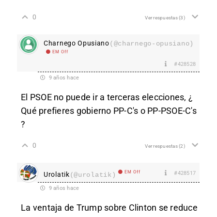
0
Ver respuestas
(3)
Charnego Opusiano
(@charnego-opusiano)
EM Off
#428528
9 años hace
El PSOE no puede ir a terceras elecciones, ¿
Qué prefieres gobierno PP-C's o PP-PSOE-C's
?
0
Ver respuestas
(2)
EM Off
#428517
Urolatik
(@urolatik)
9 años hace
La ventaja de Trump sobre Clinton se reduce