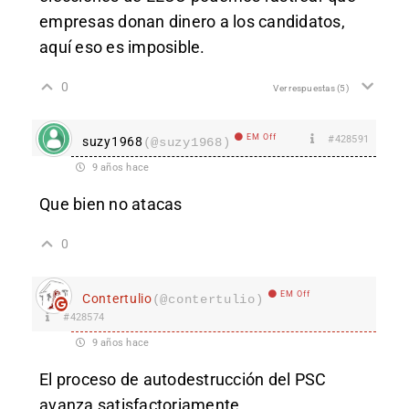
empresas donan dinero a los candidatos,
aquí eso es imposible.
0
Ver respuestas
(5)
EM Off
#428591
suzy1968
(@suzy1968)
9 años hace
Que bien no atacas
0
EM Off
Contertulio
(@contertulio)
#428574
9 años hace
El proceso de autodestrucción del PSC
avanza satisfactoriamente.