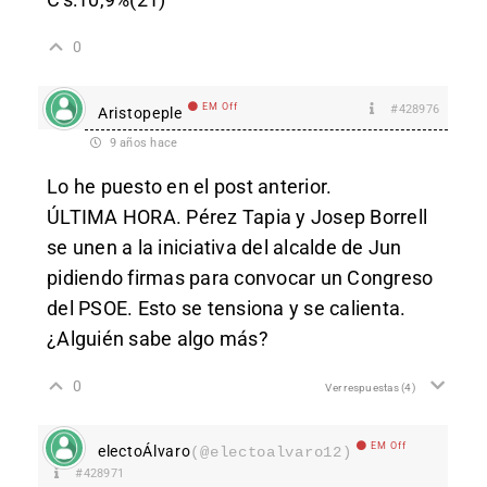
0
EM Off
#428976
Aristopeple
9 años hace
Lo he puesto en el post anterior.
ÚLTIMA HORA. Pérez Tapia y Josep Borrell
se unen a la iniciativa del alcalde de Jun
pidiendo firmas para convocar un Congreso
del PSOE. Esto se tensiona y se calienta.
¿Alguién sabe algo más?
0
Ver respuestas
(4)
EM Off
electoÁlvaro
(@electoalvaro12)
#428971