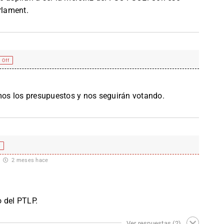
rlament.
 Off
emos los presupuestos y nos seguirán votando.
f
2 meses hace
 del PTLP.
Ver respuestas
(2)