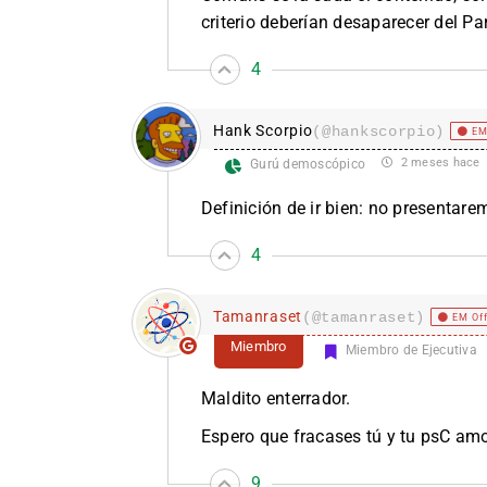
criterio deberían desaparecer del Pa
4
Hank Scorpio
(@hankscorpio)
EM
2 meses hace
Gurú demoscópico
Definición de ir bien: no presentar
4
Tamanraset
(@tamanraset)
EM Of
Miembro
Miembro de Ejecutiva
Maldito enterrador.
Espero que fracases tú y tu psC amo
9