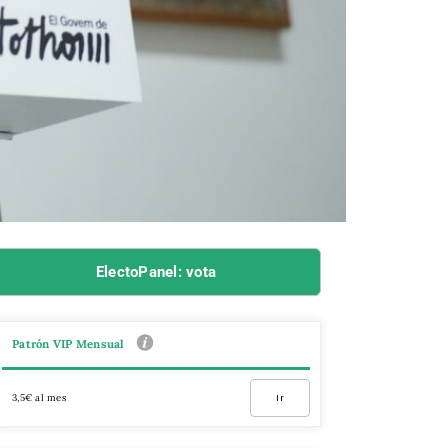
ElectoPanel: vota
Patrón VIP Mensual
3,5€ al mes
Ir