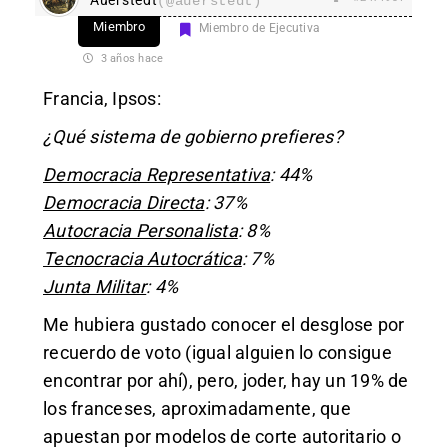
(@auerstedt)
Miembro
Miembro de Ejecutiva
3 años hace
Francia, Ipsos:
¿Qué sistema de gobierno prefieres?
Democracia Representativa
: 44%
Democracia Directa
: 37%
Autocracia Personalista
: 8%
Tecnocracia Autocrática
: 7%
Junta Militar
: 4%
Me hubiera gustado conocer el desglose por
recuerdo de voto (igual alguien lo consigue
encontrar por ahí), pero, joder, hay un 19% de
los franceses, aproximadamente, que
apuestan por modelos de corte autoritario o