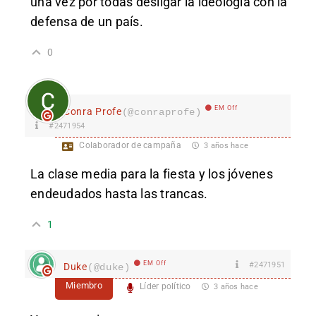
una vez por todas desligar la ideología con la
defensa de un país.
0
EM Off
Conra Profe
(@conraprofe)
#2471954
Colaborador de campaña
3 años hace
La clase media para la fiesta y los jóvenes
endeudados hasta las trancas.
1
EM Off
#2471951
Duke
(@duke)
Miembro
Líder político
3 años hace