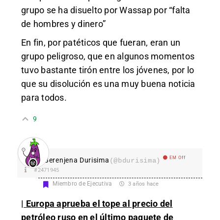
grupo se ha disuelto por Wassap por “falta
de hombres y dinero”
En fin, por patéticos que fueran, eran un
grupo peligroso, que en algunos momentos
tuvo bastante tirón entre los jóvenes, por lo
que su disolución es una muy buena noticia
para todos.
9
EM Off
Berenjena Durisima
(@bdurisima)
#2471945
Miembro de Ejecutiva
3 años hace
| Europa aprueba el tope al precio del
petróleo ruso en el último paquete de