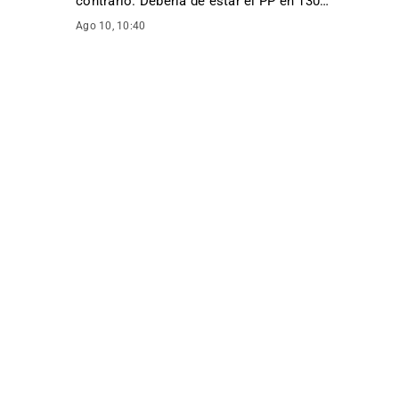
contrario. Deberia de estar el PP en 130…
”
Ago 10, 10:40