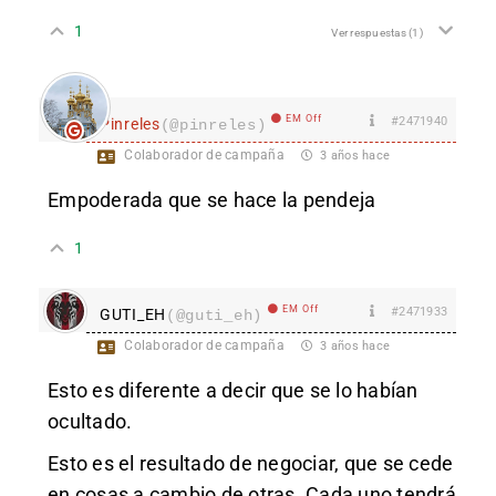
1
Ver respuestas
(1)
EM Off
#2471940
Pinreles
(@pinreles)
Colaborador de campaña
3 años hace
Empoderada que se hace la pendeja
1
EM Off
#2471933
GUTI_EH
(@guti_eh)
Colaborador de campaña
3 años hace
Esto es diferente a decir que se lo habían
ocultado.
Esto es el resultado de negociar, que se cede
en cosas a cambio de otras. Cada uno tendrá