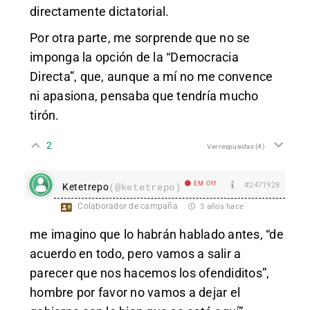
directamente dictatorial.
Por otra parte, me sorprende que no se
imponga la opción de la “Democracia
Directa”, que, aunque a mí no me convence
ni apasiona, pensaba que tendría mucho
tirón.
2
Ver respuestas
(4)
EM Off
#2471928
Ketetrepo
(@ketetrepo)
Colaborador de campaña
3 años hace
me imagino que lo habrán hablado antes, “de
acuerdo en todo, pero vamos a salir a
parecer que nos hacemos los ofendiditos”,
hombre por favor no vamos a dejar el