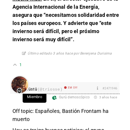
Agencia Internacional de la Energía,
asegura que “necesitamos solidaridad entre
los países europeos. Y advierte que “este
invierno será difícil, pero el próximo
invierno será muy difícil”.
Último editado 3 años hace por Berenjena Durisima
1
EM Off
#2471946
Tüstü
(@triosse)
Miembro
Gurú demoscópico
3 años hace
Off topic: Españoles, Bastión Frontam ha
muerto