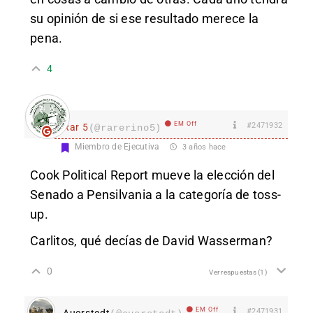
su opinión de si ese resultado merece la
pena.
4
EM Off
#2471932
Rar 5
(@rarerino5)
Miembro de Ejecutiva
3 años hace
Cook Political Report mueve la elección del
Senado a Pensilvania a la categoría de toss-
up.
Carlitos, qué decías de David Wasserman?
0
Ver respuestas
(1)
EM Off
#2471931
Auerstedt