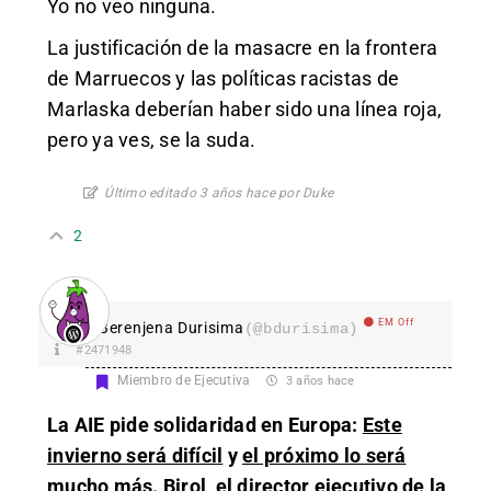
Yo no veo ninguna.
La justificación de la masacre en la frontera
de Marruecos y las políticas racistas de
Marlaska deberían haber sido una línea roja,
pero ya ves, se la suda.
Último editado 3 años hace por Duke
2
EM Off
Berenjena Durisima
(@bdurisima)
#2471948
Miembro de Ejecutiva
3 años hace
La AIE pide solidaridad en Europa:
Este
invierno será difícil
y
el próximo lo será
mucho más.
Birol, el director ejecutivo de la