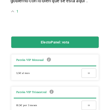
gobierno con lo bien que se está aquí”.
1
ElectoPanel: vota
Patrón VIP Mensual
3,5€ al mes
Ir
Patrón VIP Trimestral
10,5€ por 3 meses
Ir