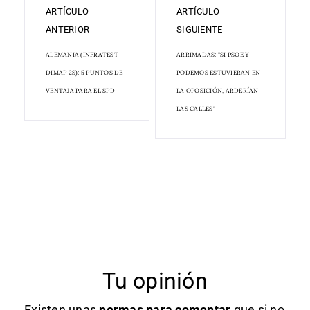
ARTÍCULO
ARTÍCULO
ANTERIOR
SIGUIENTE
ALEMANIA (INFRATEST
ARRIMADAS: "SI PSOE Y
DIMAP 2S): 5 PUNTOS DE
PODEMOS ESTUVIERAN EN
VENTAJA PARA EL SPD
LA OPOSICIÓN, ARDERÍAN
LAS CALLES"
Tu opinión
Existen unas
normas
para comentar
que si no