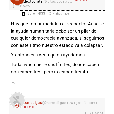
Electocrata
(@electocrata)
#2186174
Bot en RRSS
4 años hace
Hay que tomar medidas al reapecto. Aunque
la ayuda humanitaria debe ser un pilar de
cualquier democracia avanzada, si seguimos
con este ritmo nuestro estado va a colapsar.
Y entonces a ver a quién ayudamos.
Toda ayuda tiene sus límites, donde caben
dos caben tres, pero no caben treinta.
1
nomedigas
(@nomedigas1964gmail-com)
EM Off
#2186074