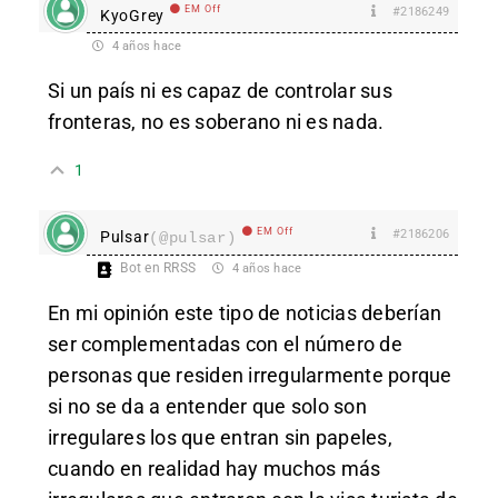
EM Off
#2186249
KyoGrey
4 años hace
Si un país ni es capaz de controlar sus
fronteras, no es soberano ni es nada.
1
EM Off
#2186206
Pulsar
(@pulsar)
Bot en RRSS
4 años hace
En mi opinión este tipo de noticias deberían
ser complementadas con el número de
personas que residen irregularmente porque
si no se da a entender que solo son
irregulares los que entran sin papeles,
cuando en realidad hay muchos más