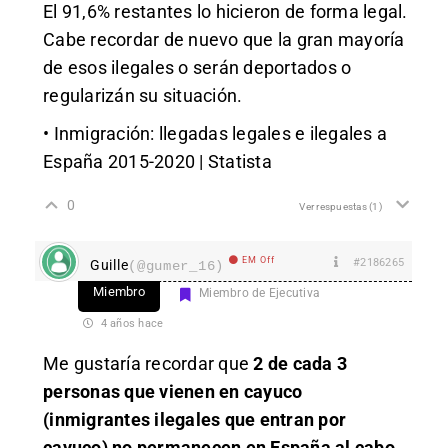
El 91,6% restantes lo hicieron de forma legal.
Cabe recordar de nuevo que la gran mayoría
de esos ilegales o serán deportados o
regularizán su situación.
• Inmigración: llegadas legales e ilegales a
España 2015-2020 | Statista
0
Ver respuestas
(1)
EM Off
#2186265
Guille
(@gumer_16)
Miembro
Miembro de Ejecutiva
4 años hace
Me gustaría recordar que
2 de cada 3
personas que vienen en cayuco
(inmigrantes ilegales que entran por
cayuco) no permanecen en España al cabo