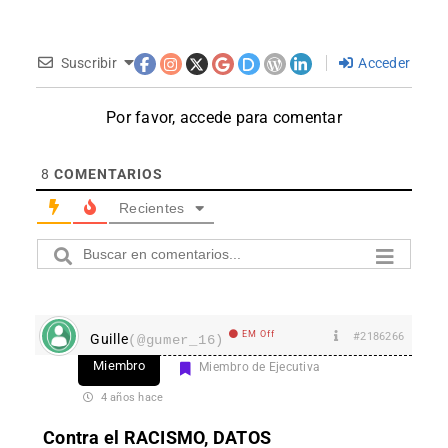
Suscribir
Acceder
Por favor, accede para comentar
8
COMENTARIOS
Recientes
EM Off
#2186266
Guille
(@gumer_16)
Miembro
Miembro de Ejecutiva
4 años hace
Contra el RACISMO, DATOS