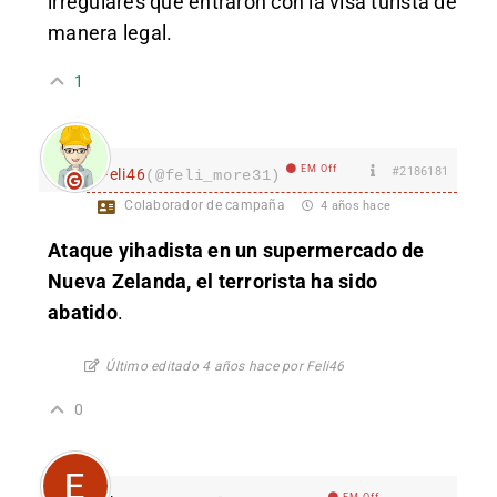
irregulares que entraron con la visa turista de
manera legal.
1
EM Off
#2186181
Feli46
(@feli_more31)
Colaborador de campaña
4 años hace
Ataque yihadista en un supermercado de
Nueva Zelanda, el terrorista ha sido
abatido
.
Último editado 4 años hace por Feli46
0
EM Off