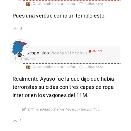
Colaborador de campaña
2 años hace
Pues una verdad como un templo esto.
0
EM Off
Geopolítico
(@geopolitico3)
#2857920
Colaborador de campaña
2 años hace
Realmente Ayuso fue la que dijo que había
terroristas suicidas con tres capas de ropa
interior en los vagones del 11M.
Último editado 2 años hace por Geopolítico
1