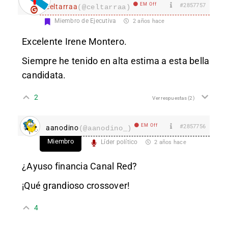
EM Off
#2857757
celtarraa
(@celtarraa)
Miembro de Ejecutiva
2 años hace
Excelente Irene Montero.
Siempre he tenido en alta estima a esta bella
candidata.
2
Ver respuestas
(2)
EM Off
#2857756
aanodino
(@aanodino_)
Miembro
Líder político
2 años hace
¿Ayuso financia Canal Red?
¡Qué grandioso crossover!
4