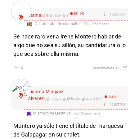
EM Off
#2857919
karma
(@karma-9)
Colaborador de campaña
2 años hace
Se hace raro ver a Irene Montero hablar de
algo que no sea su sillón, su candidatura o lo
que sea sobre ella misma.
0
Ver respuestas
(1)
Ricardo Mínguez
EM Off
Álvarez
(@ricargo85minguezalv)
#2857785
Miembro de Ejecutiva
2 años hace
Montero ya sólo tiene el título de marquesa
de Galapagar en su chalet.