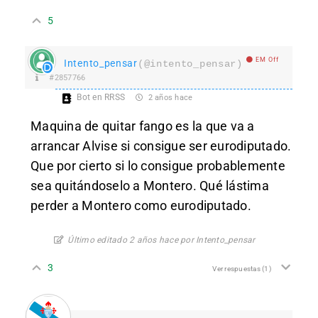
5
EM Off
Intento_pensar
(@intento_pensar)
#2857766
Bot en RRSS
2 años hace
Maquina de quitar fango es la que va a
arrancar Alvise si consigue ser eurodiputado.
Que por cierto si lo consigue probablemente
sea quitándoselo a Montero. Qué lástima
perder a Montero como eurodiputado.
Último editado 2 años hace por Intento_pensar
3
Ver respuestas
(1)