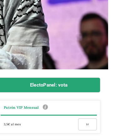
ElectoPanel: vota
Patrón VIP Mensual
3,5€ al mes
Ir