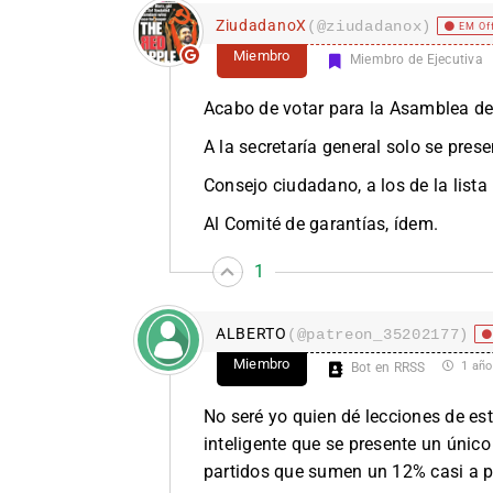
ZiudadanoX
(@ziudadanox)
EM Of
Miembro
Miembro de Ejecutiva
Acabo de votar para la Asamblea d
A la secretaría general solo se pres
Consejo ciudadano, a los de la lista b
Al Comité de garantías, ídem.
1
ALBERTO
(@patreon_35202177)
Miembro
1 año
Bot en RRSS
No seré yo quien dé lecciones de es
inteligente que se presente un únic
partidos que sumen un 12% casi a p