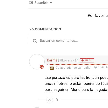
Suscribir
Por favor, 
26
COMENTARIOS
karma
(@karma-9)
EM Off
1 año h
Colaborador de campaña
Ese portazo es puro teatro, aun pue
unos ni otros lo están poniendo fác
para seguir en Moncloa o la llegada
0