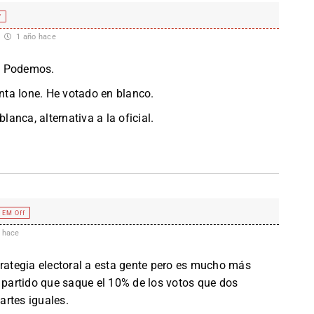
f
1 año hace
e Podemos.
enta Ione. He votado en blanco.
lanca, alternativa a la oficial.
EM Off
 hace
trategia electoral a esta gente pero es mucho más
o partido que saque el 10% de los votos que dos
artes iguales.