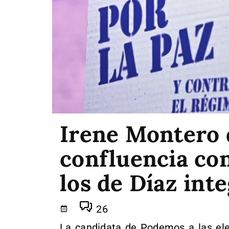
Irene Montero d
confluencia con
los de Díaz int
26
La candidata de Podemos a las ele