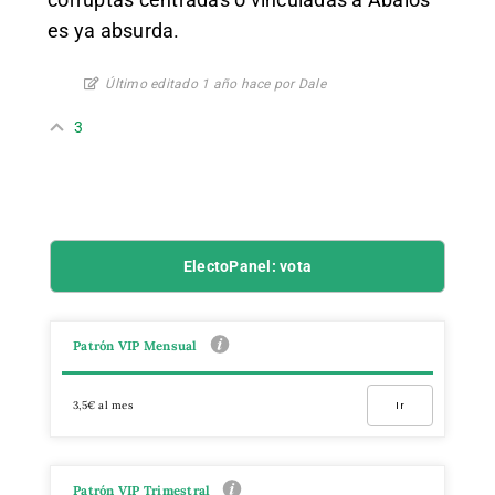
es ya absurda.
Último editado 1 año hace por Dale
3
ElectoPanel: vota
Patrón VIP Mensual
3,5€ al mes
Ir
Patrón VIP Trimestral