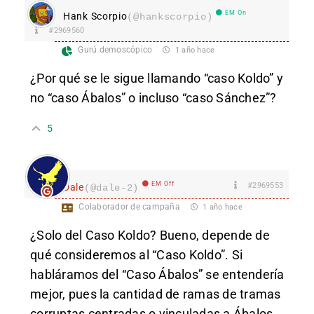
EM On
Hank Scorpio
(@hankscorpio)
#2969560
Gurú demoscópico
1 año hace
¿Por qué se le sigue llamando “caso Koldo” y
no “caso Ábalos” o incluso “caso Sánchez”?
5
EM Off
#2969553
Dale
(@dale-2)
Colaborador de campaña
1 año hace
¿Solo del Caso Koldo? Bueno, depende de
qué consideremos al “Caso Koldo”. Si
habláramos del “Caso Ábalos” se entendería
mejor, pues la cantidad de ramas de tramas
corruptas centradas o vinculadas a Ábalos