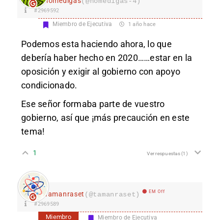
nomedigas
(@nomedigas-4)
#2969592
Miembro de Ejecutiva
1 año hace
Podemos esta haciendo ahora, lo que
debería haber hecho en 2020……estar en la
oposición y exigir al gobierno con apoyo
condicionado.
Ese señor formaba parte de vuestro
gobierno, así que ¡más precaución en este
tema!
1
Ver respuestas
(1)
EM Off
Tamanraset
(@tamanraset)
#2969589
Miembro
Miembro de Ejecutiva