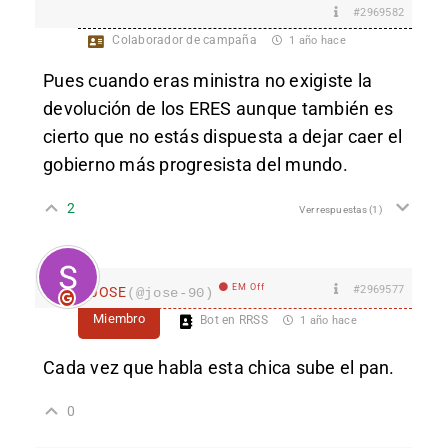
#2969582
Colaborador de campaña
1 año hace
Pues cuando eras ministra no exigiste la
devolución de los ERES aunque también es
cierto que no estás dispuesta a dejar caer el
gobierno más progresista del mundo.
2
Ver respuestas
(1)
EM Off
#2969577
JOSE
(@jose-90)
Miembro
Bot en RRSS
1 año hace
Cada vez que habla esta chica sube el pan.
0