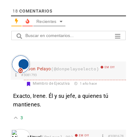
18
COMENTARIOS
Recientes
EM Off
Don Pelayo
(@donpelayoelecto)
#3081793
Miembro de Ejecutiva
1 año hace
Exacto, Irene. Él y su jefe, a quienes tú
mantienes.
3
EM Off
#3081678
Miguel