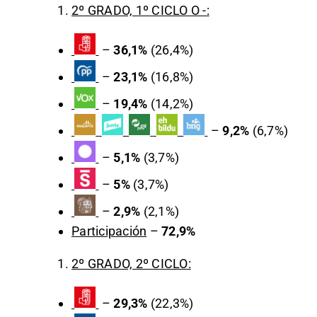
2º GRADO, 1º CICLO O -:
–
36,1%
(26,4%)
–
23,1%
(16,8%)
–
19,4%
(14,2%)
–
9,2%
(6,7%)
–
5,1%
(3,7%)
–
5%
(3,7%)
–
2,9%
(2,1%)
Participación
–
72,9%
2º GRADO, 2º CICLO:
–
29,3%
(22,3%)