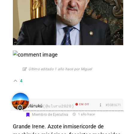
Último editado 1 año hace por Miguel
4
EM Off
#3081671
Ulúrukú
(@uluru2020)
Miembro de Ejecutiva
1 año hace
Grande Irene. Azote inmisericorde de