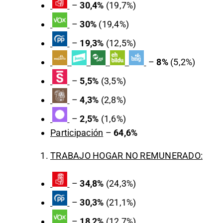
–
30,4%
(19,7%)
–
30%
(19,4%)
–
19,3%
(12,5%)
–
8%
(5,2%)
–
5,5%
(3,5%)
–
4,3%
(2,8%)
–
2,5%
(1,6%)
Participación
–
64,6%
TRABAJO HOGAR NO REMUNERADO:
–
34,8%
(24,3%)
–
30,3%
(21,1%)
–
18,2%
(12,7%)