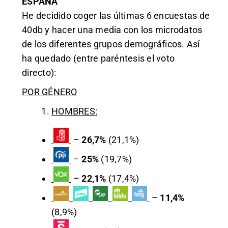
ESPAÑA
He decidido coger las últimas 6 encuestas de
40db y hacer una media con los microdatos
de los diferentes grupos demográficos. Así
ha quedado (entre paréntesis el voto
directo):
POR GÉNERO
HOMBRES:
–
26,7%
(21,1%)
–
25%
(19,7%)
–
22,1%
(17,4%)
–
11,4%
(8,9%)