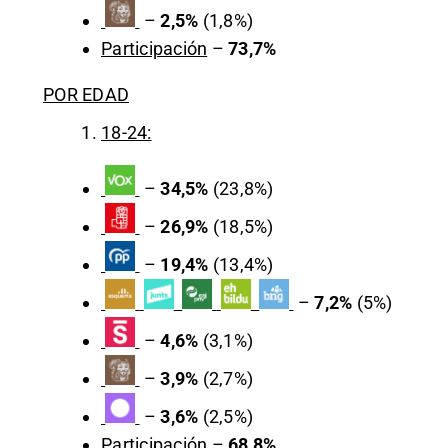
–
2,5%
(1,8%)
Participación
–
73,7%
POR EDAD
18-24:
–
34,5%
(23,8%)
–
26,9%
(18,5%)
–
19,4%
(13,4%)
–
7,2%
(5%)
–
4,6%
(3,1%)
–
3,9%
(2,7%)
–
3,6%
(2,5%)
Participación
–
68,8%