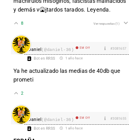
machirulos misóginos, fascistas malnacidos
y demás v🤮jtardos tarados. Leyenda.
8
Ver respuestas
(1)
EM Off
#3081657
Daniel
(@daniel-36)
Bot en RRSS
1 año hace
Ya he actualizado las medias de 40db que
prometi
2
EM Off
#3081655
Daniel
(@daniel-36)
Bot en RRSS
1 año hace