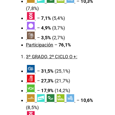
–
10,3%
(7,8%)
–
7,1%
(5,4%)
–
4,9%
(3,7%)
–
3,5%
(2,7%)
Participación
–
76,1%
3º GRADO, 2º CICLO O +:
–
31,5%
(25,1%)
–
27,3%
(21,7%)
–
17,9%
(14,2%)
–
10,6%
(8,5%)