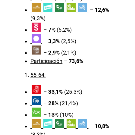
–
12,6%
(9,3%)
–
7%
(5,2%)
–
3,3%
(2,5%)
–
2,9%
(2,1%)
Participación
–
73,6%
55-64:
–
33,1%
(25,3%)
–
28%
(21,4%)
–
13%
(10%)
–
10,8%
(8,3%)