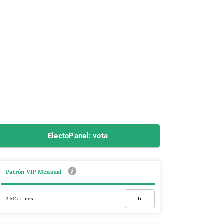
ElectoPanel: vota
Patrón VIP Mensual
3,5€ al mes
Ir