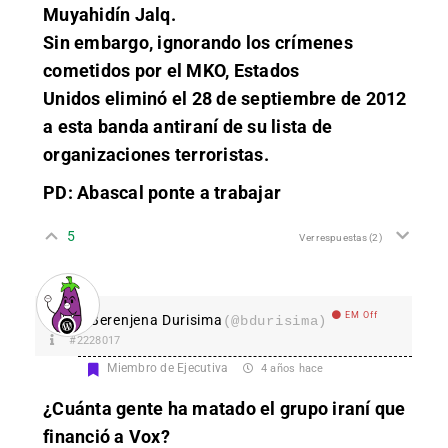
Muyahidín Jalq.
Sin embargo, ignorando los crímenes
cometidos por el MKO, Estados
Unidos eliminó el 28 de septiembre de 2012
a esta banda antiraní de su lista de
organizaciones terroristas.
PD: Abascal ponte a trabajar
5
Ver respuestas
(2)
EM Off
Berenjena Durisima
(@bdurisima)
#2228017
Miembro de Ejecutiva
4 años hace
¿Cuánta gente ha matado el grupo iraní que
financió a Vox?