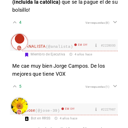
(incluida la católica)
que se la pague el de su
bolsillo!
4
Ver respuestas
(8)
EM Off
#2228000
ANALISTA
(@analista)
Miembro de Ejecutiva
4 años hace
Me cae muy bien Jorge Campos. De los
mejores que tiene VOX
5
Ver respuestas
(1)
EM Off
#2227987
Jose
(@jose-39)
Bot en RRSS
4 años hace