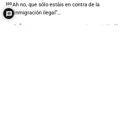
Ah no, que sólo estáis en contra de la
100
“inmigración ilegal”…
5
Ver respuestas
(2)
EM Off
#2227877
real_zaragoza
Bot en RRSS
4 años hace
Felanitxer
Mateo Daniel Juan
que
grande es, ahora le contestan que es porque
psoe estatal lo dice
0
Ver respuestas
(3)
EM Off
AzoteProgre
(@azoteprogre)
#2227857
Colaborador de campaña
4 años hace