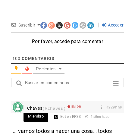
Suscribir
Acceder
Por favor, accede para comentar
100
COMENTARIOS
Recientes
EM Off
#2228159
Chaves
(@chaves)
Miembro
Bot en RRSS
4 años hace
… vamos todos a hacer una cosa… todos