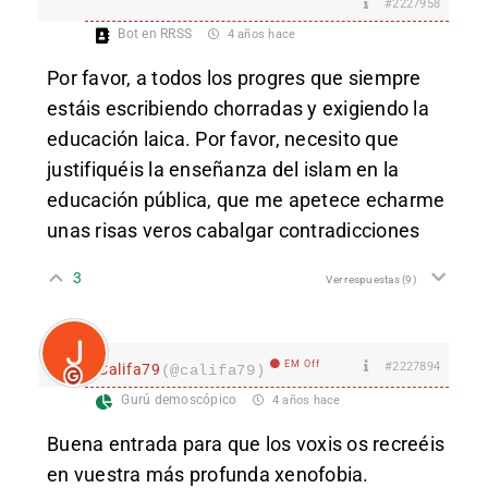
#2227958
Bot en RRSS
4 años hace
Por favor, a todos los progres que siempre
estáis escribiendo chorradas y exigiendo la
educación laica. Por favor, necesito que
justifiquéis la enseñanza del islam en la
educación pública, que me apetece echarme
unas risas veros cabalgar contradicciones
3
Ver respuestas
(9)
EM Off
#2227894
Califa79
(@califa79)
Gurú demoscópico
4 años hace
Buena entrada para que los voxis os recreéis
en vuestra más profunda xenofobia.