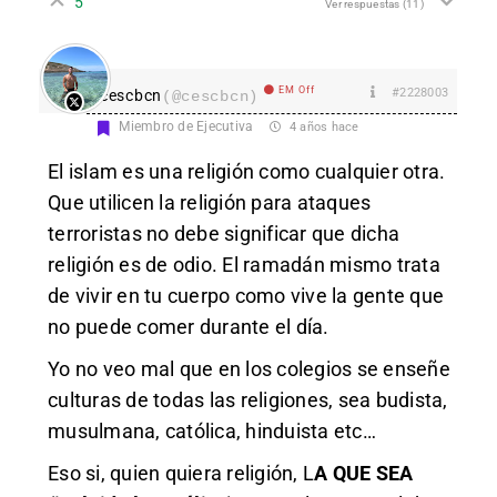
5
Ver respuestas
(11)
EM Off
#2228003
cescbcn
(@cescbcn)
Miembro de Ejecutiva
4 años hace
El islam es una religión como cualquier otra.
Que utilicen la religión para ataques
terroristas no debe significar que dicha
religión es de odio. El ramadán mismo trata
de vivir en tu cuerpo como vive la gente que
no puede comer durante el día.
Yo no veo mal que en los colegios se enseñe
culturas de todas las religiones, sea budista,
musulmana, católica, hinduista etc…
Eso si, quien quiera religión, L
A QUE SEA