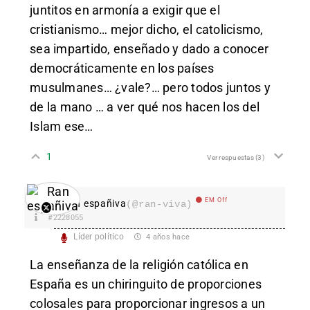
juntitos en armonía a exigir que el
cristianismo… mejor dicho, el catolicismo,
sea impartido, enseñado y dado a conocer
democráticamente en los países
musulmanes… ¿vale?… pero todos juntos y
de la mano … a ver qué nos hacen los del
Islam ese…
1
Ver respuestas
(3)
EM Off
Ran españiva
(@ran-viva)
#2228055
Líder político
4 años hace
La enseñanza de la religión católica en
España es un chiringuito de proporciones
colosales para proporcionar ingresos a un