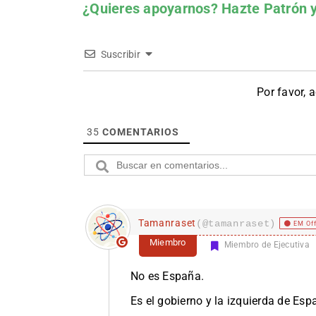
¿Quieres apoyarnos?
Hazte Patrón
y
Suscribir
Por favor, 
35
COMENTARIOS
Tamanraset
(@tamanraset)
EM Of
Miembro
Miembro de Ejecutiva
No es España.
Es el gobierno y la izquierda de Esp