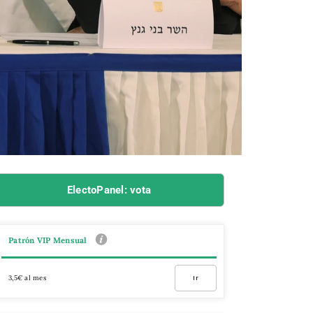
ElectoPanel: vota
Patrón VIP Mensual
3,5€ al mes
Ir