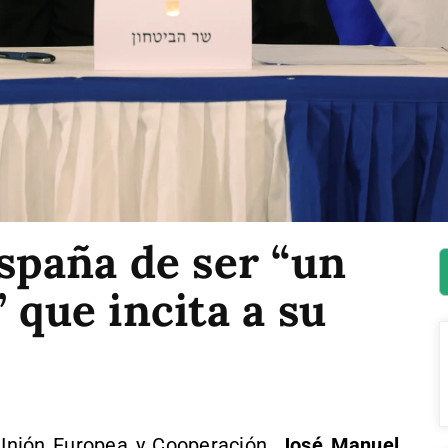
España de ser “un
 que incita a su
 Unión Europea y Cooperación,
José Manuel