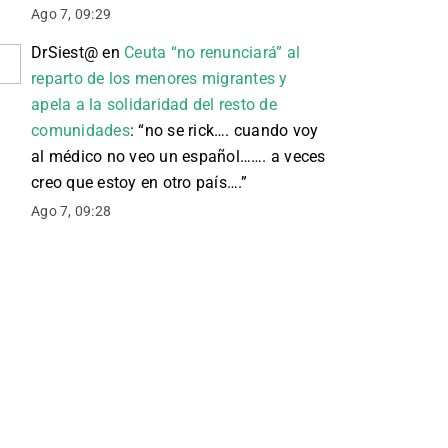
Ago 7, 09:29
DrSiest@
en
Ceuta “no renunciará” al
reparto de los menores migrantes y
apela a la solidaridad del resto de
comunidades
: “
no se rick…. cuando voy
al médico no veo un español……. a veces
creo que estoy en otro país….
”
Ago 7, 09:28