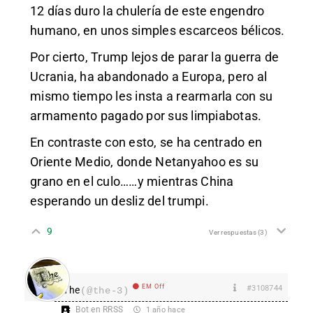
12 días duro la chulería de este engendro
humano, en unos simples escarceos bélicos.
Por cierto, Trump lejos de parar la guerra de
Ucrania, ha abandonado a Europa, pero al
mismo tiempo les insta a rearmarla con su
armamento pagado por sus limpiabotas.
En contraste con esto, se ha centrado en
Oriente Medio, donde Netanyahoo es su
grano en el culo……y mientras China
esperando un desliz del trumpi.
9
Ver respuestas
(3)
EM Off
#3108744
The
(@the-3)
Bot en RRSS
1 año hace