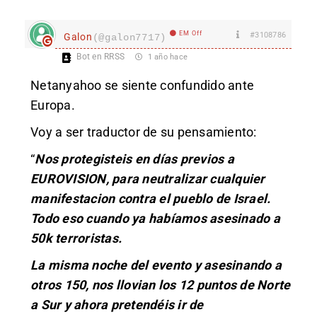
EM Off
#3108786
Galon
(@galon7717)
Bot en RRSS
1 año hace
Netanyahoo se siente confundido ante
Europa.
Voy a ser traductor de su pensamiento:
“
Nos protegisteis en días previos a
EUROVISION, para neutralizar cualquier
manifestacion contra el pueblo de Israel.
Todo eso cuando ya habíamos asesinado a
50k terroristas.
La misma noche del evento y asesinando a
otros 150, nos llovian los 12 puntos de Norte
a Sur y ahora pretendéis ir de