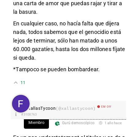
una carta de amor que puedas rajar y tirar a
la basura.
En cualquier caso, no hacía falta que dijera
nada, todos sabemos que el genocidio está
lejos de terminar, sólo han matado a unos
60.000 gazatíes, hasta los dos millones fíjate
si queda.
*Tampoco se pueden bombardear.
11
EM Off
XallasTycoon
(@xallastycoon)
#3108763
Miembro
Gurú demoscópico
1 año hace