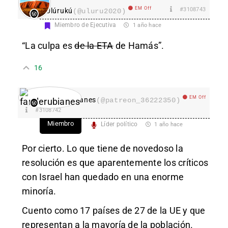
EM Off
#3108743
Ulúrukú
(@uluru2020)
Miembro de Ejecutiva
1 año hace
“La culpa es
de la ETA
de Hamás”.
16
EM Off
fanderubianes
(@patreon_36222350)
#3108742
Miembro
Líder político
1 año hace
Por cierto. Lo que tiene de novedoso la
resolución es que aparentemente los críticos
con Israel han quedado en una enorme
minoría.
Cuento como 17 países de 27 de la UE y que
representan a la mayoría de la población.