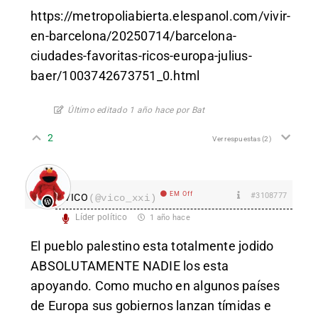
https://metropoliabierta.elespanol.com/vivir-
en-barcelona/20250714/barcelona-
ciudades-favoritas-ricos-europa-julius-
baer/1003742673751_0.html
Último editado 1 año hace por Bat
2
Ver respuestas
(2)
EM Off
#3108777
VICO
(@vico_xxi)
Líder político
1 año hace
El pueblo palestino esta totalmente jodido
ABSOLUTAMENTE NADIE los esta
apoyando. Como mucho en algunos países
de Europa sus gobiernos lanzan tímidas e