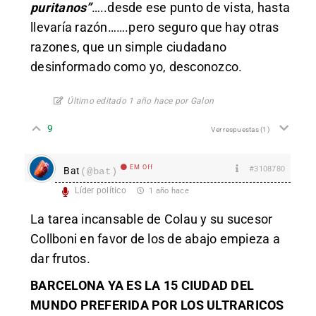
puritanos”
…..desde ese punto de vista, hasta
llevaría razón…….pero seguro que hay otras
razones, que un simple ciudadano
desinformado como yo, desconozco.
Último editado 1 año hace por Galon
9
Ver respuestas
(1)
EM Off
#3108780
Bat
(@bat)
Líder político
1 año hace
La tarea incansable de Colau y su sucesor
Collboni en favor de los de abajo empieza a
dar frutos.
BARCELONA YA ES LA 15 CIUDAD DEL
MUNDO PREFERIDA POR LOS ULTRARICOS