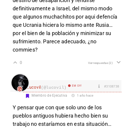
destino de desaparición y rendirse
definitivamente a Israel, del mismo modo
que algunos muchachitos por aqui defencía
que Ucrania hiciera lo mismo ante Rusia…
por el bien de la población y minimizar su
sufrimiento. Parece adecuado, ¿no
commies?
0
Ver respuestas
(2)
EM Off
#3108738
Lucovil
(@lucovil)
Miembro de Ejecutiva
1 año hace
Y pensar que con que solo uno de los
pueblos antiguos hubiera hecho bien su
trabajo no estaríamos en esta situación…