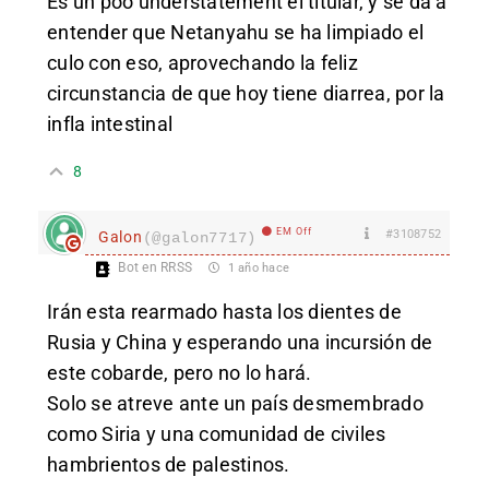
Es un poo understatement el titular, y se da a
entender que Netanyahu se ha limpiado el
culo con eso, aprovechando la feliz
circunstancia de que hoy tiene diarrea, por la
infla intestinal
8
EM Off
#3108752
Galon
(@galon7717)
Bot en RRSS
1 año hace
Irán esta rearmado hasta los dientes de
Rusia y China y esperando una incursión de
este cobarde, pero no lo hará.
Solo se atreve ante un país desmembrado
como Siria y una comunidad de civiles
hambrientos de palestinos.