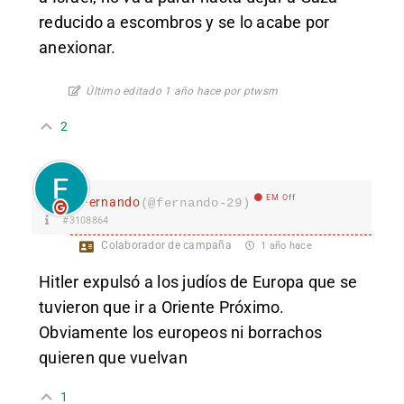
reducido a escombros y se lo acabe por
anexionar.
Último editado 1 año hace por ptwsm
2
EM Off
Fernando
(@fernando-29)
#3108864
Colaborador de campaña
1 año hace
Hitler expulsó a los judíos de Europa que se
tuvieron que ir a Oriente Próximo.
Obviamente los europeos ni borrachos
quieren que vuelvan
1