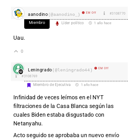
EM Off
#3108770
aanodino
(@aanodino_)
Miembro
Líder político
1 año hace
Uau.
0
EM Off
Leningrado
(@leningrado44)
#3108769
Miembro de Ejecutiva
1 año hace
Infinidad de veces leímos en el NYT
filtraciones de la Casa Blanca según las
cuales Biden estaba disgustado con
Netanyahu.
Acto seguido se aprobaba un nuevo envío