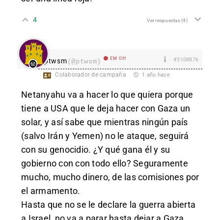
4
Ver respuestas
(4)
EM Off
#3108876
ptwsm
(@ptwsm)
Colaborador de campaña
1 año hace
Netanyahu va a hacer lo que quiera porque
tiene a USA que le deja hacer con Gaza un
solar, y así sabe que mientras ningún país
(salvo Irán y Yemen) no le ataque, seguirá
con su genocidio. ¿Y qué gana él y su
gobierno con con todo ello? Seguramente
mucho, mucho dinero, de las comisiones por
el armamento.
Hasta que no se le declare la guerra abierta
a Israel, no va a parar hasta dejar a Gaza