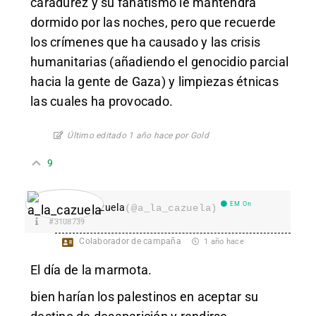
caradurez y su fanatismo le mantendrá
dormido por las noches, pero que recuerde
los crímenes que ha causado y las crisis
humanitarias (añadiendo el genocidio parcial
hacia la gente de Gaza) y limpiezas étnicas
las cuales ha provocado.
Último editado 1 año hace por Gold
9
EM On
a_la_cazuela
(@a_la_cazuela)
#3108739
Colaborador de campaña
1 año hace
El día de la marmota.
bien harían los palestinos en aceptar su