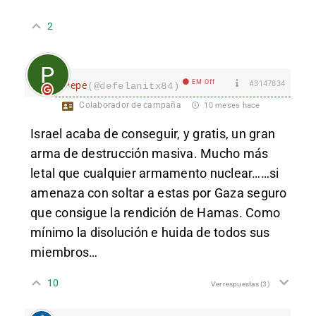
2
EM Off
#3147834
Pepe
(@defelanitx84)
Colaborador de campaña
10 meses hace
Israel acaba de conseguir, y gratis, un gran
arma de destrucción masiva. Mucho más
letal que cualquier armamento nuclear……si
amenaza con soltar a estas por Gaza seguro
que consigue la rendición de Hamas. Como
mínimo la disolución e huida de todos sus
miembros…
10
Ver respuestas
(3)