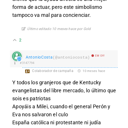
forma de actuar, pero este simbolismo
tampoco va mal para concienciar.
Último editado 10 meses hace por Gold
2
EM Off
AntonioCosta
(@antoniocosta)
#3147794
Colaborador de campaña
10 meses hace
Y todos los granjeros que de Kentucky
evangelistas del libre mercado, lo último que
sois es patriotas
Apoyáis a Milei, cuando el general Perón y
Eva nos salvaron el culo
España católica ni protestante ni judía