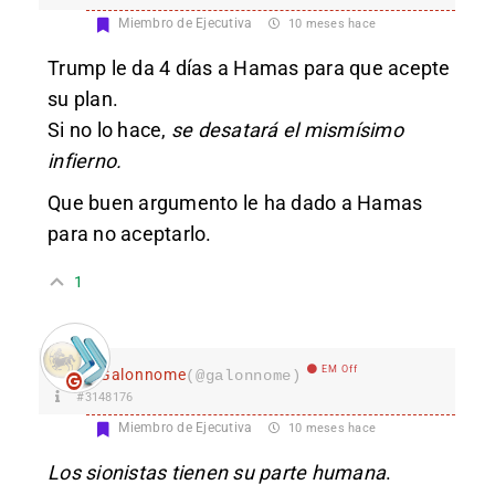
Miembro de Ejecutiva
10 meses hace
Trump le da 4 días a Hamas para que acepte
su plan.
Si no lo hace,
se desatará el mismísimo
infierno.
Que buen argumento le ha dado a Hamas
para no aceptarlo.
1
EM Off
Galonnome
(@galonnome)
#3148176
Miembro de Ejecutiva
10 meses hace
Los sionistas tienen su parte humana
.