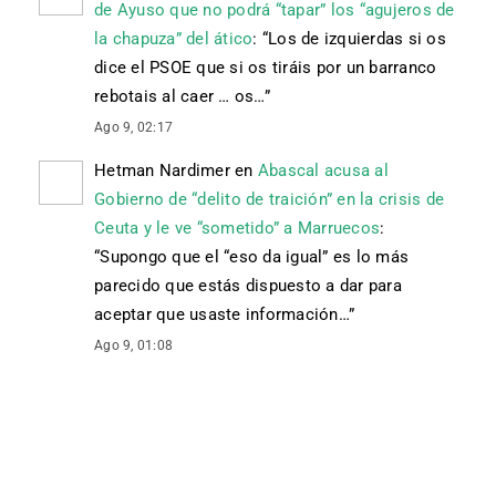
de Ayuso que no podrá “tapar” los “agujeros de
la chapuza” del ático
: “
Los de izquierdas si os
dice el PSOE que si os tiráis por un barranco
rebotais al caer … os…
”
Ago 9, 02:17
Hetman Nardimer
en
Abascal acusa al
Gobierno de “delito de traición” en la crisis de
Ceuta y le ve “sometido” a Marruecos
:
“
Supongo que el “eso da igual” es lo más
parecido que estás dispuesto a dar para
aceptar que usaste información…
”
Ago 9, 01:08