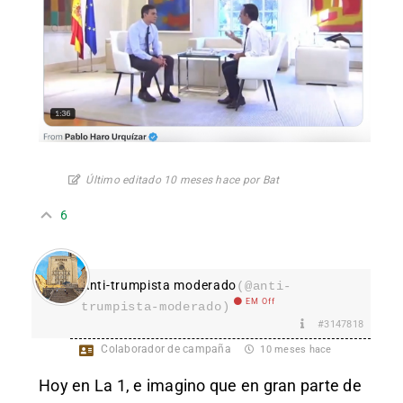
Último editado 10 meses hace por Bat
6
Anti-trumpista moderado
(@anti-
EM Off
trumpista-moderado)
#3147818
Colaborador de campaña
10 meses hace
Hoy en La 1, e imagino que en gran parte de