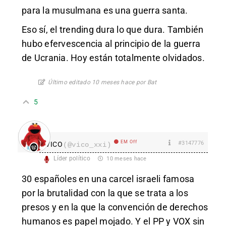
para la musulmana es una guerra santa.
Eso sí, el trending dura lo que dura. También
hubo efervescencia al principio de la guerra
de Ucrania. Hoy están totalmente olvidados.
Último editado 10 meses hace por Bat
5
EM Off
#3147776
VICO
(@vico_xxi)
Líder político
10 meses hace
30 españoles en una carcel israeli famosa
por la brutalidad con la que se trata a los
presos y en la que la convención de derechos
humanos es papel mojado. Y el PP y VOX sin