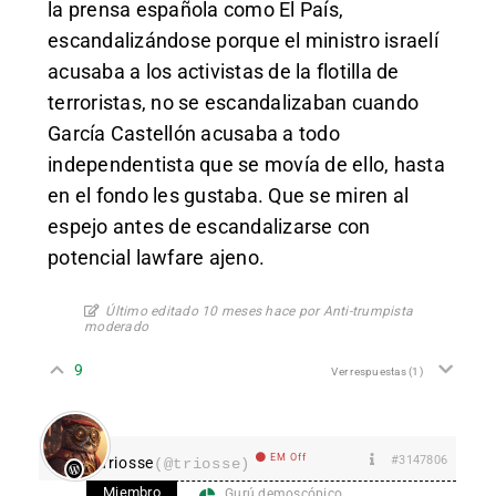
la prensa española como El País,
escandalizándose porque el ministro israelí
acusaba a los activistas de la flotilla de
terroristas, no se escandalizaban cuando
García Castellón acusaba a todo
independentista que se movía de ello, hasta
en el fondo les gustaba. Que se miren al
espejo antes de escandalizarse con
potencial lawfare ajeno.
Último editado 10 meses hace por Anti-trumpista
moderado
9
Ver respuestas
(1)
EM Off
#3147806
Triosse
(@triosse)
Miembro
Gurú demoscópico