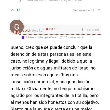
Último editado 10 meses hace por Triosse
13
Ver respuestas
(1)
EM Off
#3147801
Gold
(@gold)
Miembro de Ejecutiva
10 meses hace
Bueno, creo que se puede concluir que la
detención de estas personas es, en este
caso, no legítima y ilegal, debido a que la
jurisdicción de aguas militares de Israel no
recaía sobre esas aguas (hay una
jurisdicción comercial, y una jurisdicción
militar). Obviamente, no tengo muchísimo
agrado por los integrantes de la flotilla, pero
al menos han sido honestos con su objetivo.
Siento que la ayuda directa es una mejor