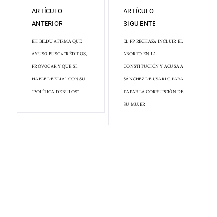
ARTÍCULO
ARTÍCULO
ANTERIOR
SIGUIENTE
EH BILDU AFIRMA QUE
EL PP RECHAZA INCLUIR EL
AYUSO BUSCA "RÉDITOS,
ABORTO EN LA
PROVOCAR Y QUE SE
CONSTITUCIÓN Y ACUSA A
HABLE DE ELLA", CON SU
SÁNCHEZ DE USARLO PARA
"POLÍTICA DE BULOS"
TAPAR LA CORRUPCIÓN DE
SU MUJER