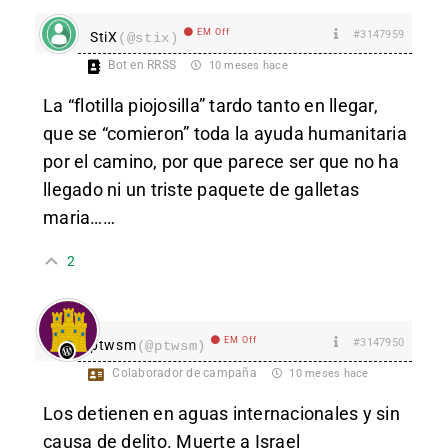
EM Off
#3147959
StiX
(@stix)
Bot en RRSS
10 meses hace
La “flotilla piojosilla” tardo tanto en llegar,
que se “comieron” toda la ayuda humanitaria
por el camino, por que parece ser que no ha
llegado ni un triste paquete de galletas
maria……
2
EM Off
#3147950
ptwsm
(@ptwsm)
Colaborador de campaña
10 meses hace
Los detienen en aguas internacionales y sin
causa de delito. Muerte a Israel