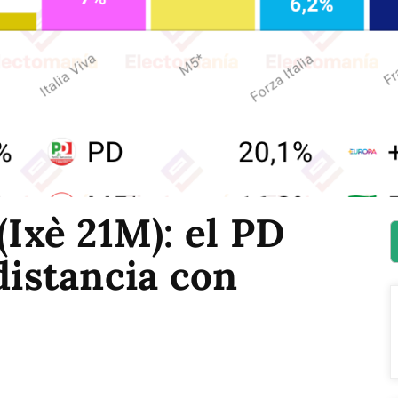
(Ixè 21M): el PD
distancia con