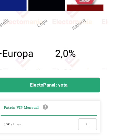
ElectoPanel: vota
Patrón VIP Mensual
3,5€ al mes
Ir