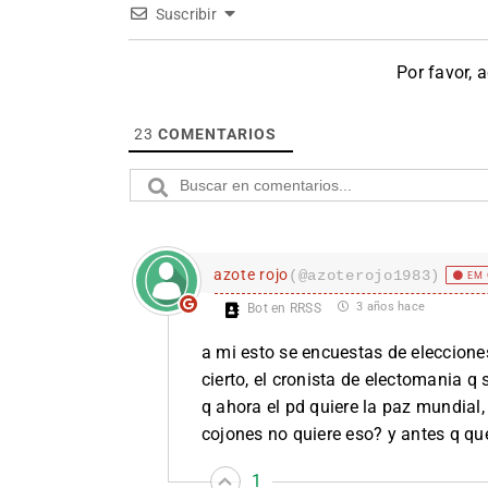
Suscribir
Por favor, 
23
COMENTARIOS
azote rojo
(@azoterojo1983)
EM 
3 años hace
Bot en RRSS
a mi esto se encuestas de elecciones 
cierto, el cronista de electomania q 
q ahora el pd quiere la paz mundial, 
cojones no quiere eso? y antes q qu
1