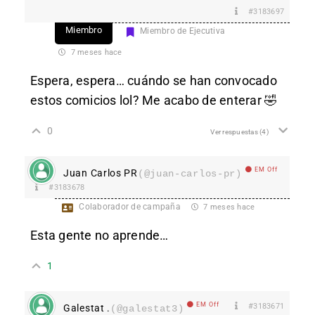
#3183697
Miembro
Miembro de Ejecutiva
7 meses hace
Espera, espera… cuándo se han convocado
estos comicios lol? Me acabo de enterar 🤣
0
Ver respuestas
(4)
EM Off
Juan Carlos PR
(@juan-carlos-pr)
#3183678
Colaborador de campaña
7 meses hace
Esta gente no aprende…
1
EM Off
#3183671
Galestat .
(@galestat3)