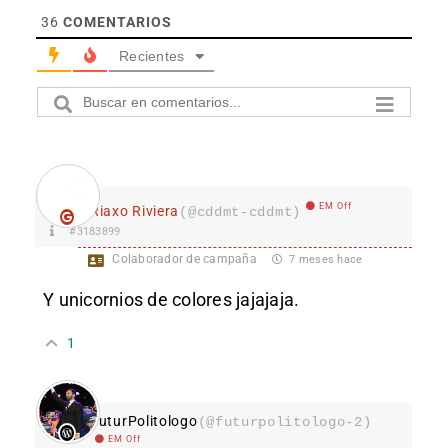
36
COMENTARIOS
Recientes
EM Off
Riaxo Riviera
(@cddmt-cddmt)
#3183899
Colaborador de campaña
7 meses hace
Y unicornios de colores jajajaja.
1
FuturPolitologo
(@futurpolitologo-2)
EM Off