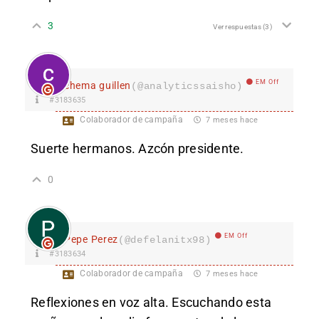
3
Ver respuestas
(3)
EM Off
chema guillen
(@analyticssaisho)
#3183635
Colaborador de campaña
7 meses hace
Suerte hermanos. Azcón presidente.
0
EM Off
Pepe Perez
(@defelanitx98)
#3183634
Colaborador de campaña
7 meses hace
Reflexiones en voz alta. Escuchando esta