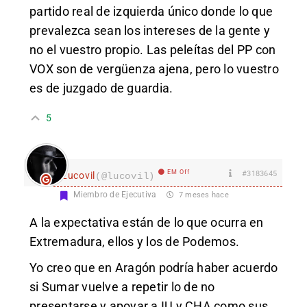
partido real de izquierda único donde lo que
prevalezca sean los intereses de la gente y
no el vuestro propio. Las peleítas del PP con
VOX son de vergüenza ajena, pero lo vuestro
es de juzgado de guardia.
5
EM Off
#3183645
Lucovil
(@lucovil)
Miembro de Ejecutiva
7 meses hace
A la expectativa están de lo que ocurra en
Extremadura, ellos y los de Podemos.
Yo creo que en Aragón podría haber acuerdo
si Sumar vuelve a repetir lo de no
presentarse y apoyar a IU y CHA como sus