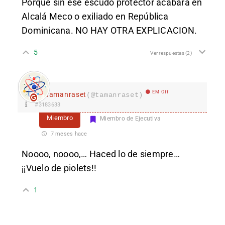
Porqué sin ese escudo protector acabara en
Alcalá Meco o exiliado en República
Dominicana. NO HAY OTRA EXPLICACION.
5
Ver respuestas
(2)
EM Off
Tamanraset
(@tamanraset)
#3183633
Miembro
Miembro de Ejecutiva
7 meses hace
Noooo, noooo,… Haced lo de siempre…
¡¡Vuelo de piolets!!
1