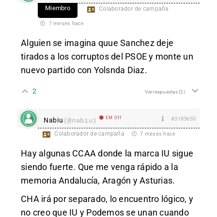
Miembro
Colaborador de campaña
7 meses hace
Alguien se imagina quue Sanchez deje
tirados a los corruptos del PSOE y monte un
nuevo partido con Yolsnda Diaz.
2
Ver respuestas
(2)
EM Off
#3183650
Nabiu
(@nabiu)
Colaborador de campaña
7 meses hace
Hay algunas CCAA donde la marca IU sigue
siendo fuerte. Que me venga rápido a la
memoria Andalucía, Aragón y Asturias.
CHA irá por separado, lo encuentro lógico, y
no creo que IU y Podemos se unan cuando