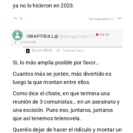
ya no lo hicieron en 2023.
0
Ver respuestas
(1)
EM Off
ISRAPITBULL@
(@israpitbull)
#3183648
Bot en RRSS
7 meses hace
Si, lo más amplia posible por favor…
Cuantos más se junten, más divertido es
luego la que montan entre ellos.
Como dice el chiste, en que termina una
reunión de 3 comunistas… en un asesinato y
una escisión. Pues eso, juntaros, juntaros
que así tenemos telenovela.
Queréis dejar de hacer el ridículo y montar un