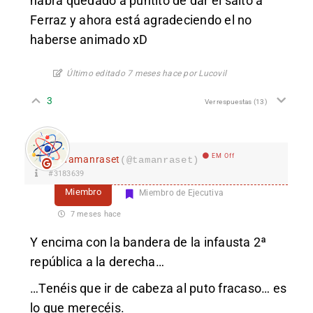
habrá quedado a puntito de dar el salto a
Ferraz y ahora está agradeciendo el no
haberse animado xD
Último editado 7 meses hace por Lucovil
3
Ver respuestas
(13)
EM Off
Tamanraset
(@tamanraset)
#3183639
Miembro
Miembro de Ejecutiva
7 meses hace
Y encima con la bandera de la infausta 2ª
república a la derecha…
…Tenéis que ir de cabeza al puto fracaso… es
lo que merecéis.