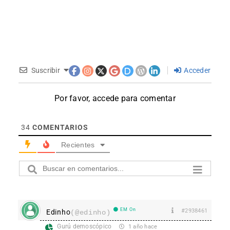
Suscribir
Acceder
Por favor, accede para comentar
34
COMENTARIOS
Recientes
EM On
#2938461
Edinho
(@edinho)
Gurú demoscópico
1 año hace