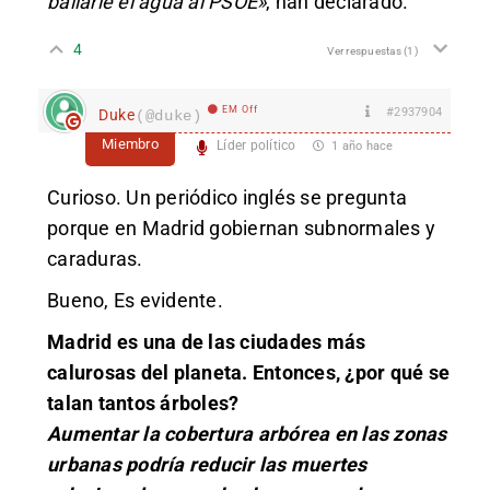
bailarle el agua al PSOE»
, han declarado.
4
Ver respuestas
(1)
EM Off
#2937904
Duke
(@duke)
Miembro
Líder político
1 año hace
Curioso. Un periódico inglés se pregunta
porque en Madrid gobiernan subnormales y
caraduras.
Bueno, Es evidente.
Madrid es una de las ciudades más
calurosas del planeta. Entonces, ¿por qué se
talan tantos árboles?
Aumentar la cobertura arbórea en las zonas
urbanas podría reducir las muertes