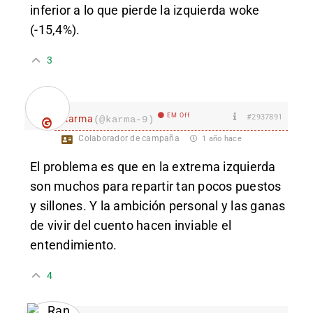
inferior a lo que pierde la izquierda woke
(-15,4%).
3
EM Off
#2937891
karma
(@karma-9)
Colaborador de campaña
1 año hace
El problema es que en la extrema izquierda
son muchos para repartir tan pocos puestos
y sillones. Y la ambición personal y las ganas
de vivir del cuento hacen inviable el
entendimiento.
4