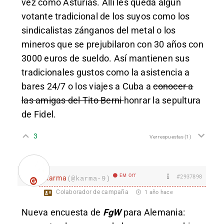
vez como Asturias. Allí les queda algún
votante tradicional de los suyos como los
sindicalistas zánganos del metal o los
mineros que se prejubilaron con 30 años con
3000 euros de sueldo. Así mantienen sus
tradicionales gustos como la asistencia a
bares 24/7 o los viajes a Cuba a
conocer a
las amigas del Tito Berni
honrar la sepultura
de Fidel.
3
Ver respuestas
(1)
EM Off
#2937898
karma
(@karma-9)
Colaborador de campaña
1 año hace
Nueva encuesta de
FgW
para Alemania: