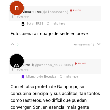
EM Off
diosarcano
(@diosarcano)
#2937914
Bot en RRSS
1 año hace
Esto suena a impago de sede en breve.
5
Ver respuestas
(1)
EM Off
Devoti
(@patreon_19779035)
#2937911
Miembro de Ejecutiva
1 año hace
Con el falso profeta de Galapagar, su
concubina principal y sus acólitos, tan tontos
como rastreros, veo difícil que puedan
converger. Son, en esencia, mala gente.