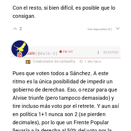
Con el resto, si bien difícil, es posible que lo
consigan.
2
Ver respuestas
(3)
EM Off
#2937909
Dale
(@dale-2)
Colaborador de campaña
1 año hace
Pues que voten todos a Sánchez. A este
ritmo es la única posibilidad de impedir un
gobierno de derechas. Eso, o rezar para que
Alvise triunfe (pero tampoco demasiado) y
tire incluso más voto por el retrete. Y aun así
en política 1+1 nunca son 2 (se pierden
decimales), por lo que un Frente Popular
llevaría a la derecha al 50% del voto por la