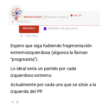
EM Off
Tamanraset
(@tamanraset)
#2937972
Miembro
Miembro de Ejecutiva
1 año hace
Espero que siga habiendo fragmentación
extremoizquierdosa (algunos la llaman
“progresista”).
Lo ideal sería un partido por cada
izquierdoso extremo.
Actualmente por cada uno que se sitúe a la
izquierda del PP.
2