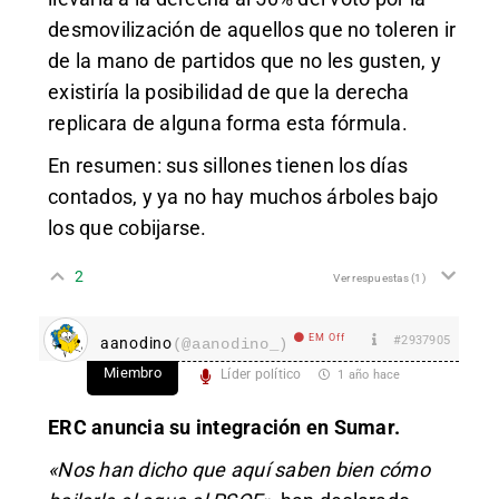
desmovilización de aquellos que no toleren ir
de la mano de partidos que no les gusten, y
existiría la posibilidad de que la derecha
replicara de alguna forma esta fórmula.
En resumen: sus sillones tienen los días
contados, y ya no hay muchos árboles bajo
los que cobijarse.
2
Ver respuestas
(1)
EM Off
#2937905
aanodino
(@aanodino_)
Miembro
Líder político
1 año hace
ERC anuncia su integración en Sumar.
«Nos han dicho que aquí saben bien cómo