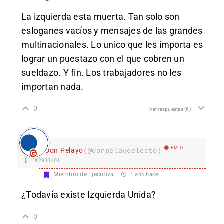
La izquierda esta muerta. Tan solo son
esloganes vacíos y mensajes de las grandes
multinacionales. Lo unico que les importa es
lograr un puestazo con el que cobren un
sueldazo. Y fin. Los trabajadores no les
importan nada.
0
Ver respuestas
(6)
EM Off
Don Pelayo
(@donpelayoelecto)
#2938401
Miembro de Ejecutiva
1 año hace
¿Todavía existe Izquierda Unida?
0