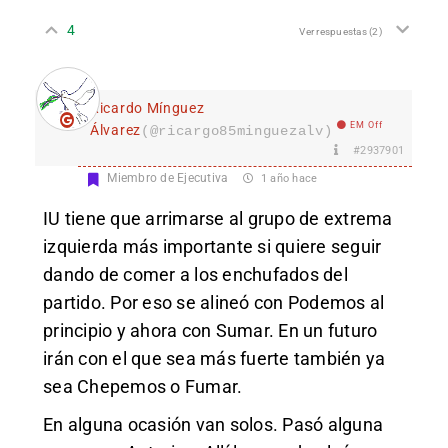
4
Ver respuestas
(2)
Ricardo Mínguez
EM Off
Álvarez
(@ricargo85minguezalv)
#2937901
Miembro de Ejecutiva
1 año hace
IU tiene que arrimarse al grupo de extrema
izquierda más importante si quiere seguir
dando de comer a los enchufados del
partido. Por eso se alineó con Podemos al
principio y ahora con Sumar. En un futuro
irán con el que sea más fuerte también ya
sea Chepemos o Fumar.
En alguna ocasión van solos. Pasó alguna