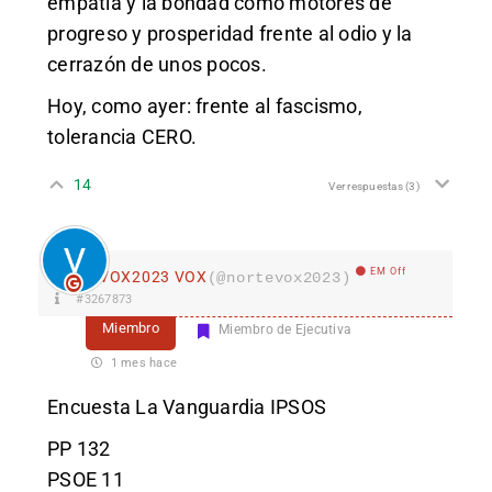
empatía y la bondad como motores de
progreso y prosperidad frente al odio y la
cerrazón de unos pocos.
Hoy, como ayer: frente al fascismo,
tolerancia CERO.
14
Ver respuestas
(3)
EM Off
VOX2023 VOX
(@nortevox2023)
#3267873
Miembro
Miembro de Ejecutiva
1 mes hace
Encuesta La Vanguardia IPSOS
PP 132
PSOE 11