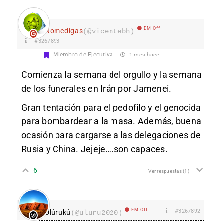
EM Off
Nomedigas
(@vicentebh)
#3267893
Miembro de Ejecutiva
1 mes hace
Comienza la semana del orgullo y la semana
de los funerales en Irán por Jamenei.
Gran tentación para el pedofilo y el genocida
para bombardear a la masa. Además, buena
ocasión para cargarse a las delegaciones de
Rusia y China. Jejeje….son capaces.
6
Ver respuestas
(1)
EM Off
#3267892
Ulúrukú
(@uluru2020)