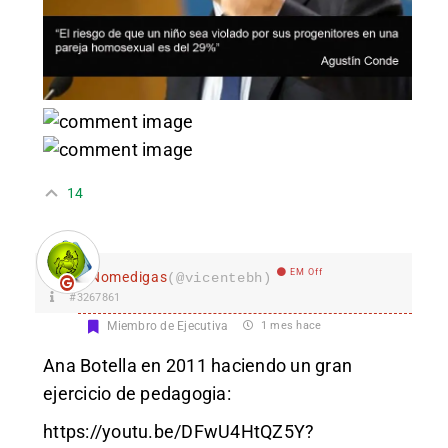
14
EM Off
Nomedigas
(@vicentebh)
#3267861
Miembro de Ejecutiva
1 mes hace
Ana Botella en 2011 haciendo un gran
ejercicio de pedagogia:
https://youtu.be/DFwU4HtQZ5Y?