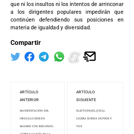
que ni los insultos ni los intentos de arrinconar
a los dirigentes populares impedirán que
continúen defendiendo sus posiciones en
materia de igualdad y diversidad.
Compartir
ARTÍCULO
ARTÍCULO
ANTERIOR
SIGUIENTE
MANIFESTACIÓN DEL
ELECTOPANEL (5JUL):
ORGULLO 2026 EN
LIGERA SUBIDA DE PSOE Y
MADRID CON REDONDO,
VOX
LÓPEZ Y GARCÍA EN LA