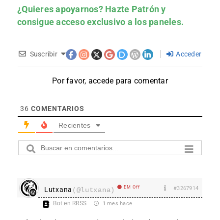
¿Quieres apoyarnos?
Hazte Patrón
y
consigue acceso exclusivo a los paneles.
Suscribir
Acceder
Por favor, accede para comentar
36
COMENTARIOS
Recientes
EM Off
#3267914
Lutxana
(@lutxana)
Bot en RRSS
1 mes hace