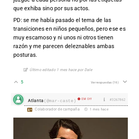
que exhiba sino por sus actos.
PD: se me había pasado el tema de las
transiciones en niños pequeños, pero ese es
muy escamoso y ni unos ni otros tienen
razón y me parecen deleznables ambas
posturas.
Último editado 1 mes hace por Dale
5
Ver respuestas
(16)
EM Off
#3267862
Atlanta
(@mar-caste)
Colaborador de campaña
1 mes hace