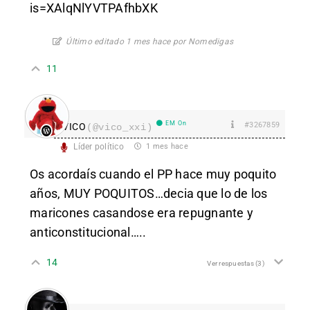
is=XAlqNlYVTPAfhbXK
Último editado 1 mes hace por Nomedigas
11
EM On
#3267859
VICO
(@vico_xxi)
Líder político
1 mes hace
Os acordaís cuando el PP hace muy poquito
años, MUY POQUITOS…decia que lo de los
maricones casandose era repugnante y
anticonstitucional…..
14
Ver respuestas
(3)