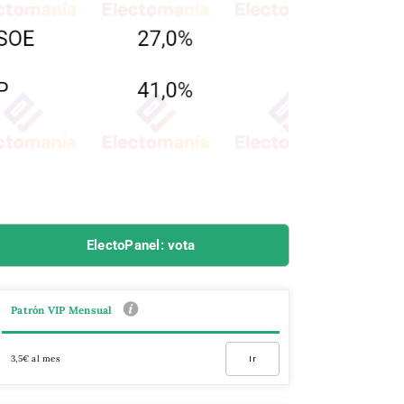
ElectoPanel: vota
Patrón VIP Mensual
3,5€ al mes
Ir