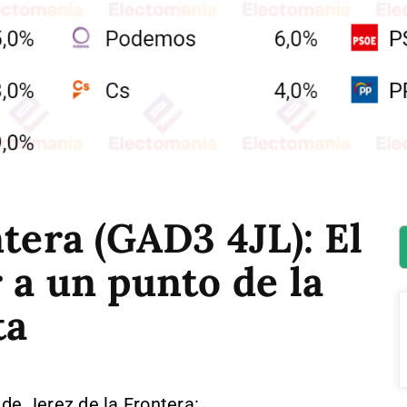
ntera (GAD3 4JL): El
 a un punto de la
ta
de Jerez de la Frontera: