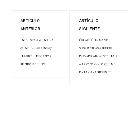
ARTÍCULO
ARTÍCULO
ANTERIOR
SIGUIENTE
ENCUESTA ARGENTINA
ÓSCAR LÓPEZ MANTIENE
(TENDENCIAS JUN'26):
SUS CRÍTICAS A JUECES
LLA SIGUE EN CABEZA,
PREVARICADORES "DE LA A
SUBIDÓN DEL FIT
A LA Z": "DIGO LO QUE ME
DA LA GANA SIEMPRE"