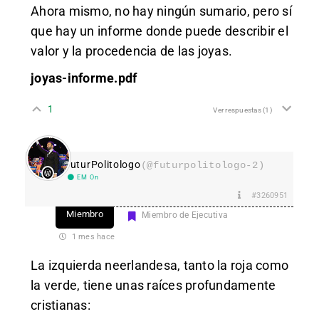
Ahora mismo, no hay ningún sumario, pero sí
que hay un informe donde puede describir el
valor y la procedencia de las joyas.
joyas-informe.pdf
1
Ver respuestas
(1)
FuturPolitologo
(@futurpolitologo-2)
EM On
#3260951
Miembro
Miembro de Ejecutiva
1 mes hace
La izquierda neerlandesa, tanto la roja como
la verde, tiene unas raíces profundamente
cristianas: