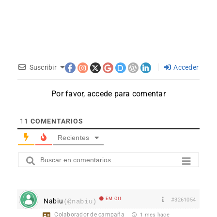
Suscribir
Acceder
Por favor, accede para comentar
11
COMENTARIOS
Recientes
EM Off
#3261054
Nabiu
(@nabiu)
Colaborador de campaña
1 mes hace