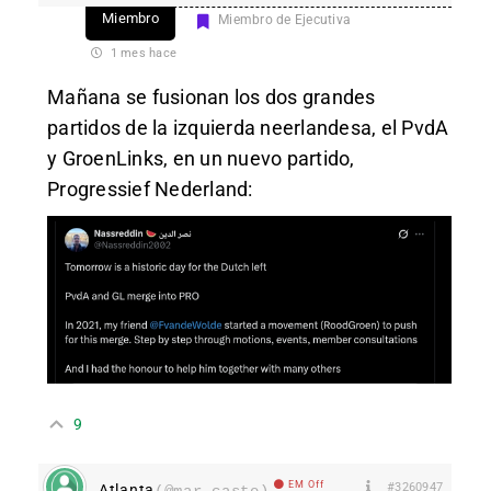
Miembro
Miembro de Ejecutiva
1 mes hace
Mañana se fusionan los dos grandes
partidos de la izquierda neerlandesa, el PvdA
y GroenLinks, en un nuevo partido,
Progressief Nederland:
9
EM Off
#3260947
Atlanta