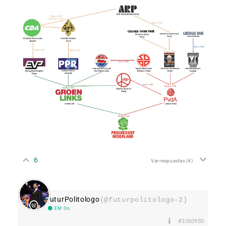
6
Ver respuestas
(4)
FuturPolitologo
(@futurpolitologo-2)
EM On
#3260950