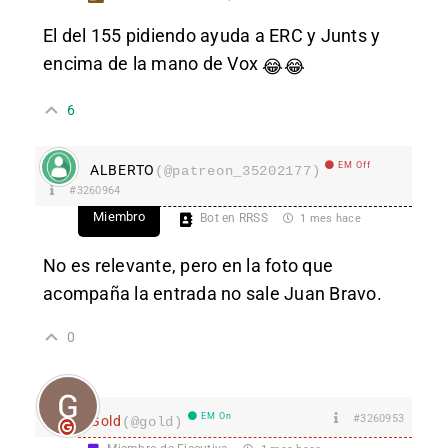
El del 155 pidiendo ayuda a ERC y Junts y
encima de la mano de Vox
😂
😂
6
EM Off
ALBERTO
(@patreon_35202177)
#3260964
Miembro
Bot en RRSS
1 mes hace
No es relevante, pero en la foto que
acompaña la entrada no sale Juan Bravo.
0
EM On
#3260953
Gold
(@gold)