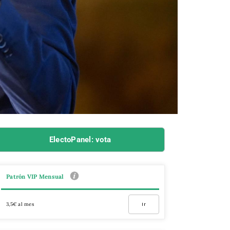
ElectoPanel: vota
Patrón VIP Mensual
3,5€ al mes
Ir