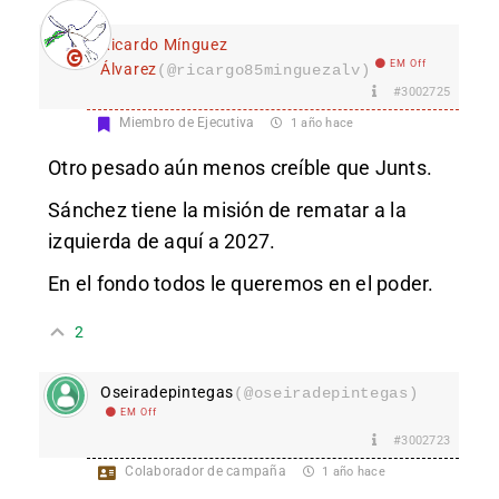
Ricardo Mínguez
EM Off
Álvarez
(@ricargo85minguezalv)
#3002725
Miembro de Ejecutiva
1 año hace
Otro pesado aún menos creíble que Junts.
Sánchez tiene la misión de rematar a la
izquierda de aquí a 2027.
En el fondo todos le queremos en el poder.
2
Oseiradepintegas
(@oseiradepintegas)
EM Off
#3002723
Colaborador de campaña
1 año hace