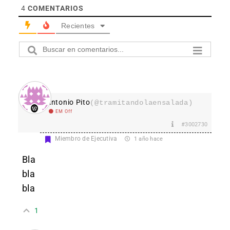
4
COMENTARIOS
Recientes
Antonio Pito
(@tramitandolaensalada)
EM Off
#3002730
Miembro de Ejecutiva
1 año hace
Bla
bla
bla
1