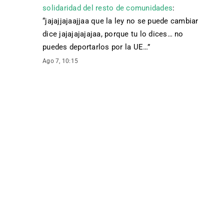
solidaridad del resto de comunidades
:
“
jajajjajaajjaa que la ley no se puede cambiar
dice jajajajajajaa, porque tu lo dices… no
puedes deportarlos por la UE…
”
Ago 7, 10:15