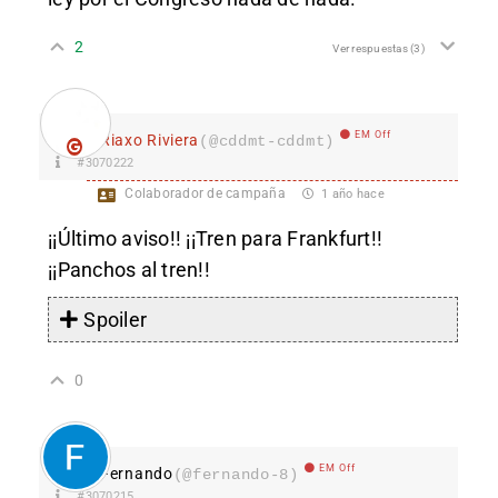
2
Ver respuestas
(3)
EM Off
Riaxo Riviera
(@cddmt-cddmt)
#3070222
Colaborador de campaña
1 año hace
¡¡Último aviso!! ¡¡Tren para Frankfurt!!
¡¡Panchos al tren!!
Spoiler
0
EM Off
Fernando
(@fernando-8)
#3070215