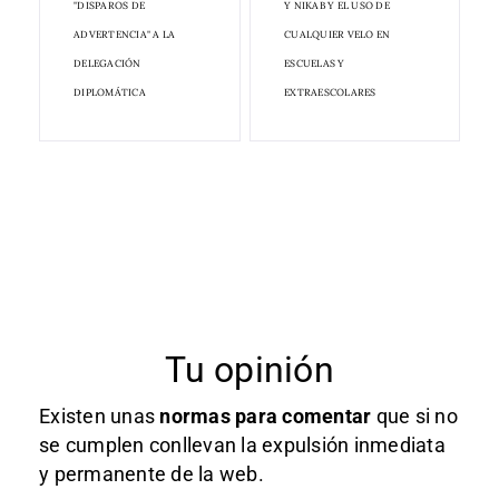
"DISPAROS DE
Y NIKAB Y EL USO DE
ADVERTENCIA" A LA
CUALQUIER VELO EN
DELEGACIÓN
ESCUELAS Y
DIPLOMÁTICA
EXTRAESCOLARES
Tu opinión
Existen unas
normas
para comentar
que si no
se cumplen conllevan la expulsión inmediata
y permanente de la web.