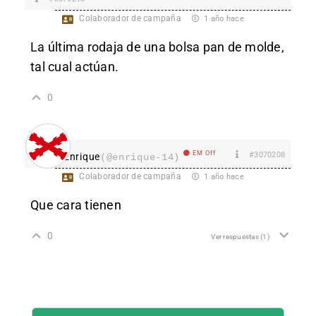
Colaborador de campaña
1 año hace
La última rodaja de una bolsa pan de molde,
tal cual actúan.
0
EM Off
#3070208
Enrique
(@enrique-14)
Colaborador de campaña
1 año hace
Que cara tienen
0
Ver respuestas
(1)