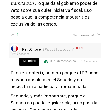
tramitación
”, lo que da al gobierno poder de
veto sobre cualquier iniciativa fiscal. Eso
pese a que la competencia tributaria es
exclusiva de las cortes.
4
Ver respuestas
(5)
EM Off
PetitCitoyen
(@petitcitoyen)
#3070268
Miembro
Gurú demoscópico
1 año hace
Pues es tontería, primero porque el PP tiene
mayoría absoluta en el Senado y no
necesitaría a nadie para aprobar nada.
Segundo, y más importante, porque el
Senado no puede legislar sólo, si no pasa la
ley por el Congreso nada de nada.