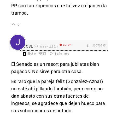
PP son tan zopencos que tal vez caigan en la
trampa.
0
EM Off
#3070595
JOSE
(@jose-111)
Bot en RRSS
1 año hace
El Senado es un resort para jubilatas bien
pagados. No sirve para otra cosa.
Es raro que la pareja feliz (González-Aznar)
no esté ahí pillando también, pero como no
dan abasto con sus otras fuentes de
ingresos, se agradece que dejen hueco para
sus subordinados de antaño.