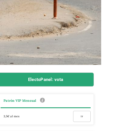
ElectoPanel: vota
Patrón VIP Mensual
3,5€ al mes
Ir