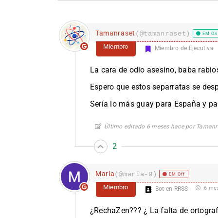
Tamanraset
(@tamanraset)
EM On
Miembro
Miembro de Ejecutiva
La cara de odio asesino, baba rabios
Espero que estos separratas se desp
Sería lo más guay para España y pa
Último editado 6 meses hace por Tamanr
2
Maria
(@maria-9)
EM Off
Miembro
6 mes
Bot en RRSS
¿RechaZen??? ¿ La falta de ortograf