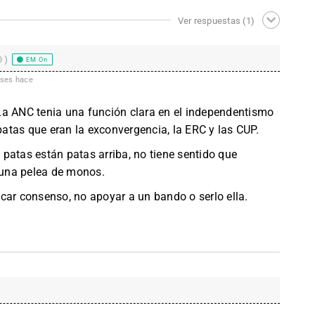
Ver respuestas
(1)
0)
EM On
ses hace
La ANC tenia una función clara en el independentismo
 patas que eran la exconvergencia, la ERC y las CUP.
patas están patas arriba, no tiene sentido que
una pelea de monos.
car consenso, no apoyar a un bando o serlo ella.