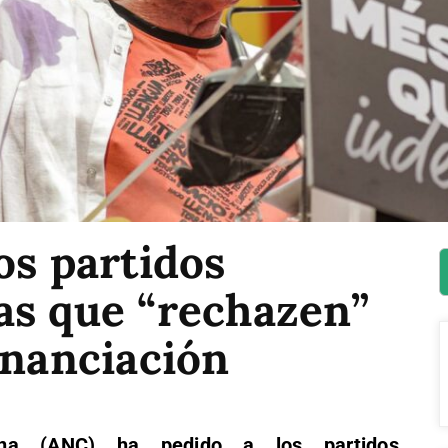
os partidos
as que “rechazen”
inanciación
ana (ANC) ha pedido a los partidos