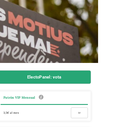
ElectoPanel: vota
Patrón VIP Mensual
3,5€ al mes
Ir