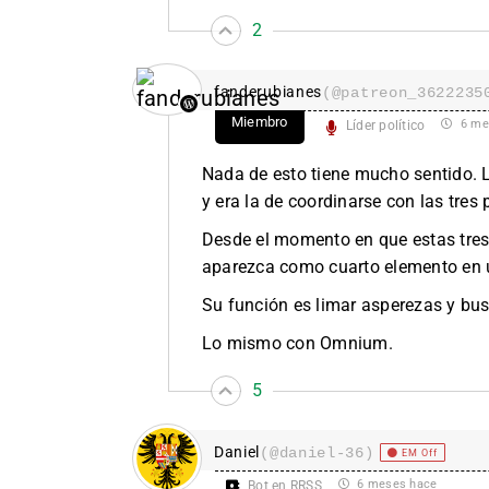
2
fanderubianes
(@patreon_3622235
Miembro
6 me
Líder político
Nada de esto tiene mucho sentido. 
y era la de coordinarse con las tres
Desde el momento en que estas tres 
aparezca como cuarto elemento en 
Su función es limar asperezas y bus
Lo mismo con Omnium.
5
Daniel
(@daniel-36)
EM Off
6 meses hace
Bot en RRSS