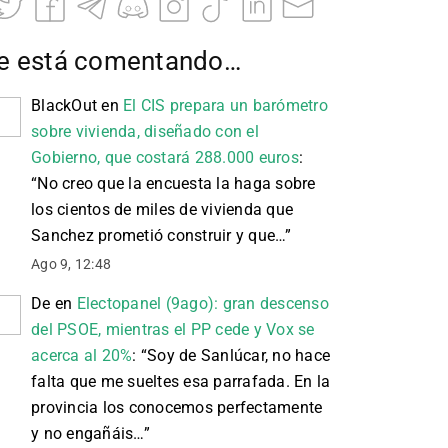
e está comentando…
BlackOut
en
El CIS prepara un barómetro
sobre vivienda, diseñado con el
Gobierno, que costará 288.000 euros
:
“
No creo que la encuesta la haga sobre
los cientos de miles de vivienda que
Sanchez prometió construir y que…
”
Ago 9, 12:48
De
en
Electopanel (9ago): gran descenso
del PSOE, mientras el PP cede y Vox se
acerca al 20%
: “
Soy de Sanlúcar, no hace
falta que me sueltes esa parrafada. En la
provincia los conocemos perfectamente
y no engañáis…
”