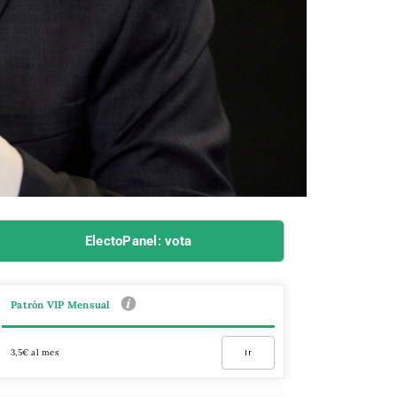
ElectoPanel: vota
Patrón VIP Mensual
3,5€ al mes
Ir