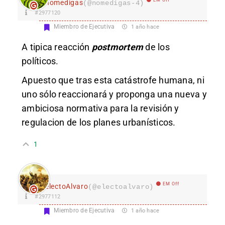
nomedigas
(@nomedigas-4)
#2977120
Miembro de Ejecutiva
1 año hace
A tipica reacción
postmortem
de los
políticos.
Apuesto que tras esta catástrofe humana, ni
uno sólo reaccionará y proponga una nueva y
ambiciosa normativa para la revisión y
regulacion de los planes urbanísticos.
1
EM Off
electoAlvaro
(@electoalvaro)
#2977112
Miembro de Ejecutiva
1 año hace