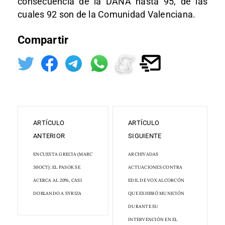
consecuencia de la DANA hasta 95, de las
cuales 92 son de la Comunidad Valenciana.
Compartir
ARTÍCULO
ARTÍCULO
ANTERIOR
SIGUIENTE
ENCUESTA GRECIA (MARC
ARCHIVADAS
30OCT): EL PASOK SE
ACTUACIONES CONTRA
ACERCA AL 20%, CASI
EDIL DE VOX ALCORCÓN
DOBLANDO A SYRIZA
QUE EXHIBIÓ MUNICIÓN
DURANTE SU
INTERVENCIÓN EN EL