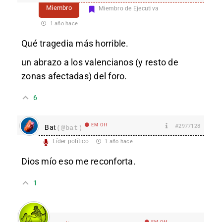
Miembro
Miembro de Ejecutiva
1 año hace
Qué tragedia más horrible.
un abrazo a los valencianos (y resto de
zonas afectadas) del foro.
6
EM Off
#2977128
Bat
(@bat)
Líder político
1 año hace
Dios mío eso me reconforta.
1
EM Off