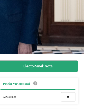
ElectoPanel: vota
Patrón VIP Mensual
3,5€ al mes
Ir