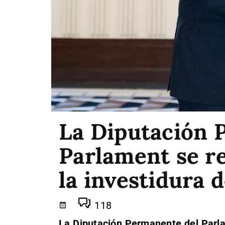
La Diputación 
Parlament se r
la investidura d
118
La Diputación Permanente del Parla