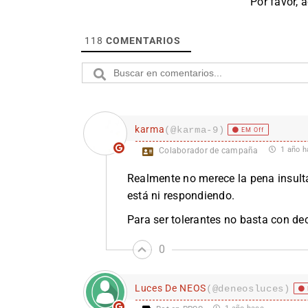
Por favor, 
118
COMENTARIOS
karma
(@karma-9)
EM Off
1 año h
Colaborador de campaña
Realmente no merece la pena insulta
está ni respondiendo.
Para ser tolerantes no basta con dec
0
Luces De NEOS
(@deneosluces)