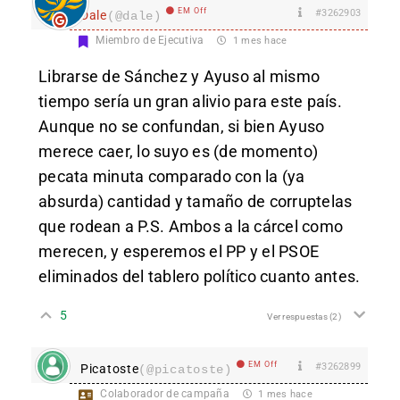
EM Off
#3262903
Dale
(@dale)
Miembro de Ejecutiva
1 mes hace
Librarse de Sánchez y Ayuso al mismo
tiempo sería un gran alivio para este país.
Aunque no se confundan, si bien Ayuso
merece caer, lo suyo es (de momento)
pecata minuta comparado con la (ya
absurda) cantidad y tamaño de corruptelas
que rodean a P.S. Ambos a la cárcel como
merecen, y esperemos el PP y el PSOE
eliminados del tablero político cuanto antes.
5
Ver respuestas
(2)
EM Off
#3262899
Picatoste
(@picatoste)
Colaborador de campaña
1 mes hace