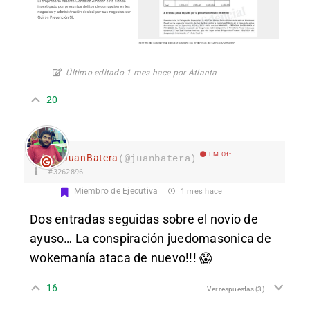
Último editado 1 mes hace por Atlanta
20
EM Off
JuanBatera
(@juanbatera)
#3262896
Miembro de Ejecutiva
1 mes hace
Dos entradas seguidas sobre el novio de
ayuso… La conspiración juedomasonica de
wokemanía ataca de nuevo!!! 😱
16
Ver respuestas
(3)