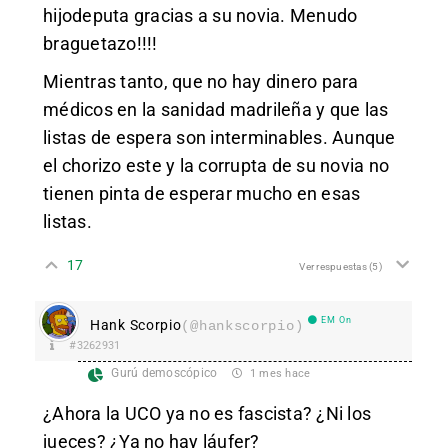
hijodeputa gracias a su novia. Menudo
braguetazo!!!!
Mientras tanto, que no hay dinero para
médicos en la sanidad madrileña y que las
listas de espera son interminables. Aunque
el chorizo este y la corrupta de su novia no
tienen pinta de esperar mucho en esas
listas.
17
Ver respuestas
(5)
EM On
Hank Scorpio
(@hankscorpio)
#3262931
Gurú demoscópico
1 mes hace
¿Ahora la UCO ya no es fascista? ¿Ni los
jueces? ¿Ya no hay láufer?