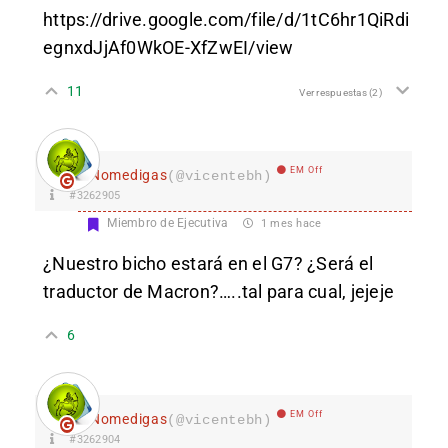
https://drive.google.com/file/d/1tC6hr1QiRdi
egnxdJjAf0WkOE-XfZwEI/view
11
Ver respuestas
(2)
EM Off
Nomedigas
(@vicentebh)
#3262905
Miembro de Ejecutiva
1 mes hace
¿Nuestro bicho estará en el G7? ¿Será el
traductor de Macron?…..tal para cual, jejeje
6
EM Off
Nomedigas
(@vicentebh)
#3262904