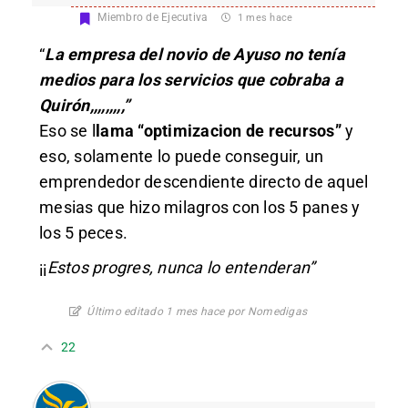
Miembro de Ejecutiva
1 mes hace
“
La empresa del novio de Ayuso no tenía
medios para los servicios que cobraba a
Quirón,,,,,,,,,”
Eso se l
lama “optimizacion de recursos”
y
eso, solamente lo puede conseguir, un
emprendedor descendiente directo de aquel
mesias que hizo milagros con los 5 panes y
los 5 peces.
¡¡
Estos progres, nunca lo entenderan”
Último editado 1 mes hace por Nomedigas
22