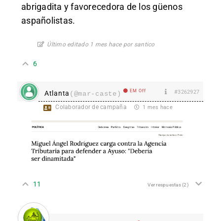
abrigadita y favorecedora de los güenos
aspañolistas.
Último editado 1 mes hace por santico
6
EM Off
#3262927
Atlanta
(@mar-caste)
Colaborador de campaña
1 mes hace
11
Ver respuestas
(2)