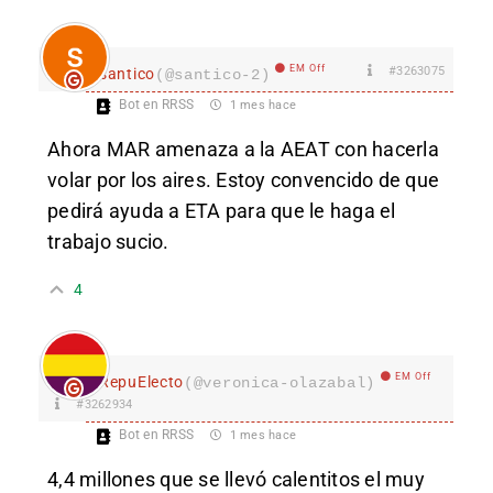
EM Off
#3263075
santico
(@santico-2)
Bot en RRSS
1 mes hace
Ahora MAR amenaza a la AEAT con hacerla
volar por los aires. Estoy convencido de que
pedirá ayuda a ETA para que le haga el
trabajo sucio.
4
EM Off
RepuElecto
(@veronica-olazabal)
#3262934
Bot en RRSS
1 mes hace
4,4 millones que se llevó calentitos el muy