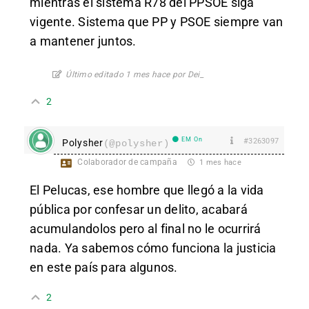
mientras el sistema R78 del PPSOE siga
vigente. Sistema que PP y PSOE siempre van
a mantener juntos.
Último editado 1 mes hace por Dei_
2
EM On
#3263097
Polysher
(@polysher)
Colaborador de campaña
1 mes hace
El Pelucas, ese hombre que llegó a la vida
pública por confesar un delito, acabará
acumulandolos pero al final no le ocurrirá
nada. Ya sabemos cómo funciona la justicia
en este país para algunos.
2