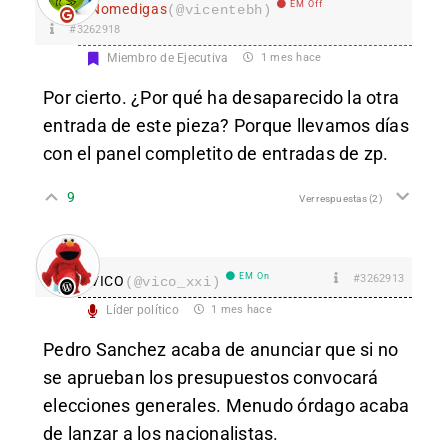
EM Off
Nomedigas
(@vicentebh)
#3262918
Miembro de Ejecutiva
1 mes hace
Por cierto. ¿Por qué ha desaparecido la otra
entrada de este pieza? Porque llevamos días
con el panel completito de entradas de zp.
9
Ver respuestas
(2)
EM On
#3262913
VICO
(@vico_xxi)
Líder político
1 mes hace
Pedro Sanchez acaba de anunciar que si no
se aprueban los presupuestos convocará
elecciones generales. Menudo órdago acaba
de lanzar a los nacionalistas.