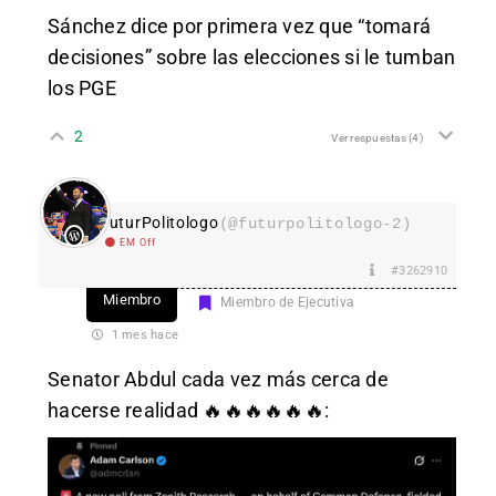
Sánchez dice por primera vez que “tomará
decisiones” sobre las elecciones si le tumban
los PGE
2
Ver respuestas
(4)
FuturPolitologo
(@futurpolitologo-2)
EM Off
#3262910
Miembro
Miembro de Ejecutiva
1 mes hace
Senator Abdul cada vez más cerca de
hacerse realidad 🔥🔥🔥🔥🔥🔥: