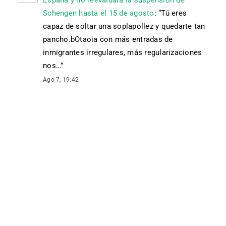
España y no reevaluará la suspensión de
Schengen hasta el 15 de agosto
: “
Tú eres
capaz de soltar una soplapollez y quedarte tan
pancho.bOtaoia con más entradas de
inmigrantes irregulares, más regularizaciones
nos…
”
Ago 7, 19:42