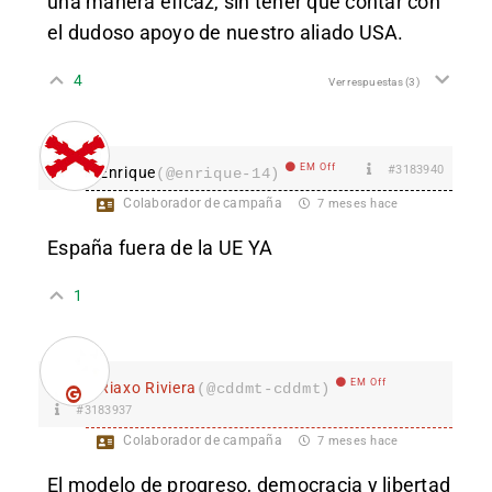
una manera eficaz, sin tener que contar con
el dudoso apoyo de nuestro aliado USA.
4
Ver respuestas
(3)
EM Off
#3183940
Enrique
(@enrique-14)
Colaborador de campaña
7 meses hace
España fuera de la UE YA
1
EM Off
Riaxo Riviera
(@cddmt-cddmt)
#3183937
Colaborador de campaña
7 meses hace
El modelo de progreso, democracia y libertad