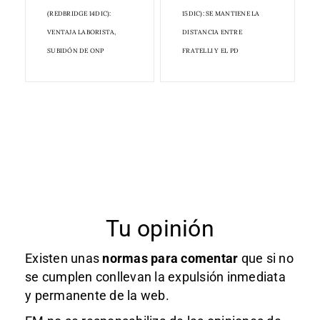
(REDBRIDGE 14DIC):
15DIC): SE MANTIENE LA
VENTAJA LABORISTA,
DISTANCIA ENTRE
SUBIDÓN DE ONP
FRATELLI Y EL PD
Tu opinión
Existen unas
normas
para comentar
que si no
se cumplen conllevan la expulsión inmediata
y permanente de la web.