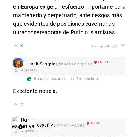
en Europa exige un esfuerzo importante para
mantenerlo y perpetuarlo, ante riesgos más
que evidentes de posiciones cavernarias
ultraconservadoras de Putin o islamistas.
3
Ver respuestas
(2)
EM Off
Hank Scorpio
(@hankscorpio)
#3183935
Gurú demoscópico
7 meses hace
Excelente noticia.
2
EM Off
Ran españiva
(@ran-viva)
#3183919