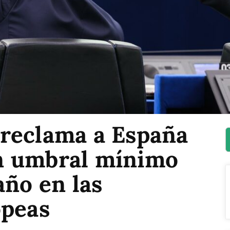
reclama a España
n umbral mínimo
año en las
opeas