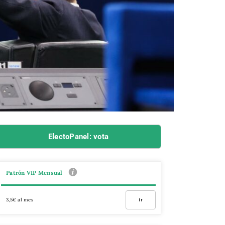
ElectoPanel: vota
Patrón VIP Mensual
3,5€ al mes
Ir