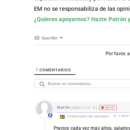
EM no se responsabiliza de las opin
¿Quieres apoyarnos?
Hazte Patrón
y
Suscribir
Por favor, 
7
COMENTARIOS
Martin
(@martin-3)
EM Off
2 años 
Colaborador de campaña
Precios cada vez más altos, salarios