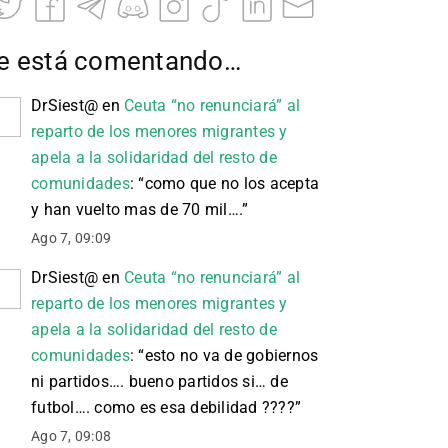
e está comentando…
DrSiest@
en
Ceuta “no renunciará” al
reparto de los menores migrantes y
apela a la solidaridad del resto de
comunidades
: “
como que no los acepta
y han vuelto mas de 70 mil….
”
Ago 7, 09:09
DrSiest@
en
Ceuta “no renunciará” al
reparto de los menores migrantes y
apela a la solidaridad del resto de
comunidades
: “
esto no va de gobiernos
ni partidos…. bueno partidos si… de
futbol…. como es esa debilidad ????
”
Ago 7, 09:08