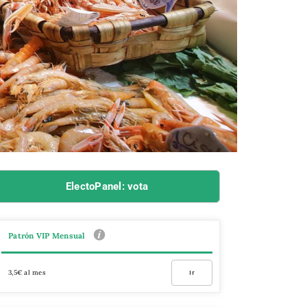
ElectoPanel: vota
Patrón VIP Mensual
3,5€ al mes
Ir