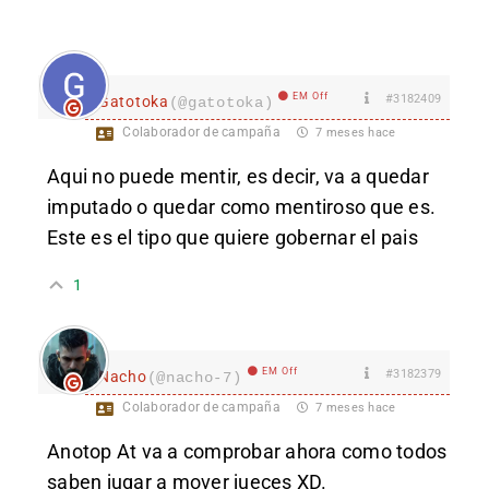
EM Off
#3182409
Gatotoka
(@gatotoka)
Colaborador de campaña
7 meses hace
Aqui no puede mentir, es decir, va a quedar
imputado o quedar como mentiroso que es.
Este es el tipo que quiere gobernar el pais
1
EM Off
#3182379
Nacho
(@nacho-7)
Colaborador de campaña
7 meses hace
Anotop At va a comprobar ahora como todos
saben jugar a mover jueces XD.