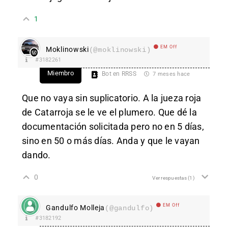
1
EM Off
Moklinowski
(@moklinowski)
#3182261
Miembro
Bot en RRSS
7 meses hace
Que no vaya sin suplicatorio. A la jueza roja
de Catarroja se le ve el plumero. Que dé la
documentación solicitada pero no en 5 días,
sino en 50 o más días. Anda y que le vayan
dando.
0
Ver respuestas
(1)
EM Off
Gandulfo Molleja
(@gandulfo)
#3182192