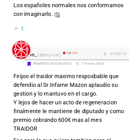
Los españoles normales nos conformamos
con imaginarlo.
🤔
2
EM Off
#3182172
Dei_
(@deivid)
Miembro de Ejecutiva
7 meses hace
Feijoo el traidor maximo resposbable que
defendio al Sr.Infame Mazon aplaudio su
gestion y lo mantuvo en el cargo.
Y lejos de hacer un acto de regeneracion
finalmente le mantiene de diputado y como
premio cobrando 600€ mas al mes
TRAIDOR