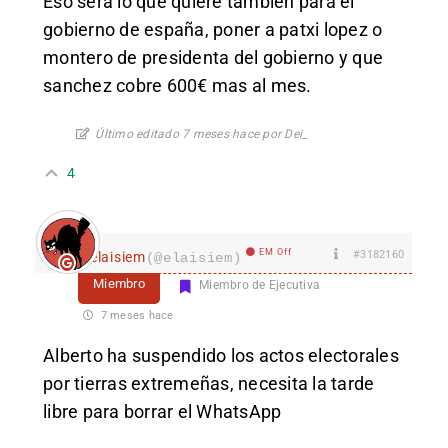
Eso sera lo que quiere tambien para el
gobierno de españa, poner a patxi lopez o
montero de presidenta del gobierno y que
sanchez cobre 600€ mas al mes.
Último editado 7 meses hace por Dei_
4
EM Off
#3182160
elaisiem
(@elaisiem)
Miembro
Miembro de Ejecutiva
7 meses hace
Alberto ha suspendido los actos electorales
por tierras extremeñas, necesita la tarde
libre para borrar el WhatsApp