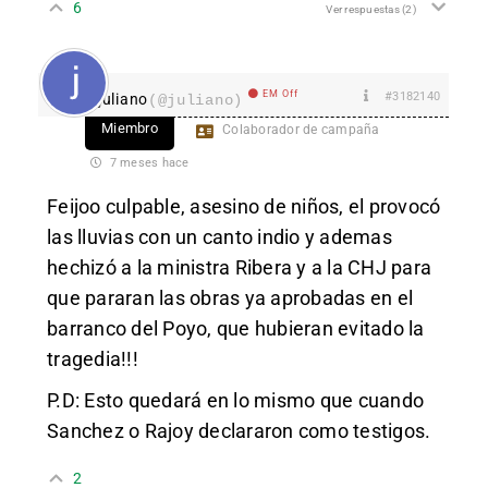
6
Ver respuestas
(2)
EM Off
#3182140
juliano
(@juliano)
Miembro
Colaborador de campaña
7 meses hace
Feijoo culpable, asesino de niños, el provocó
las lluvias con un canto indio y ademas
hechizó a la ministra Ribera y a la CHJ para
que pararan las obras ya aprobadas en el
barranco del Poyo, que hubieran evitado la
tragedia!!!
P.D: Esto quedará en lo mismo que cuando
Sanchez o Rajoy declararon como testigos.
2