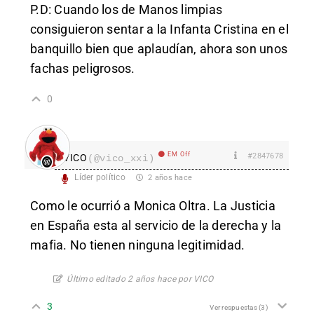
P.D: Cuando los de Manos limpias
consiguieron sentar a la Infanta Cristina en el
banquillo bien que aplaudían, ahora son unos
fachas peligrosos.
0
EM Off
#2847678
VICO
(@vico_xxi)
Líder político
2 años hace
Como le ocurrió a Monica Oltra. La Justicia
en España esta al servicio de la derecha y la
mafia. No tienen ninguna legitimidad.
Último editado 2 años hace por VICO
3
Ver respuestas
(3)