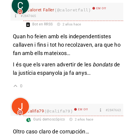
EM Off
Caloret Faller
(@caloretfall)
#2847665
Bot en RRSS
2 años hace
Quan ho feien amb els independentistes
callaven i fins i tot ho recolzaven, ara que ho
fan amb ells mateixos…
I és que els varen advertir de les
bondats
de
la justícia espanyola ja fa anys…
0
EM Off
#2847663
Califa79
(@califa79)
Gurú demoscópico
2 años hace
Oltro caso claro de corrupción…