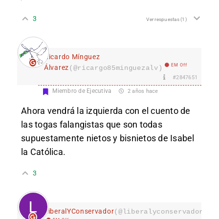
3
Ver respuestas
(1)
Ricardo Mínguez
EM Off
Álvarez
(@ricargo85minguezalv)
#2847651
Miembro de Ejecutiva
2 años hace
Ahora vendrá la izquierda con el cuento de
las togas falangistas que son todas
supuestamente nietos y bisnietos de Isabel
la Católica.
3
LiberalYConservador
(@liberalyconservador133