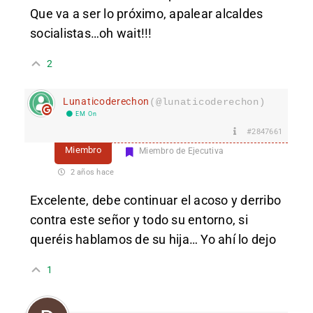
Que va a ser lo próximo, apalear alcaldes
socialistas…oh wait!!!
2
Lunaticoderechon
(@lunaticoderechon)
EM On
#2847661
Miembro
Miembro de Ejecutiva
2 años hace
Excelente, debe continuar el acoso y derribo
contra este señor y todo su entorno, si
queréis hablamos de su hija… Yo ahí lo dejo
1