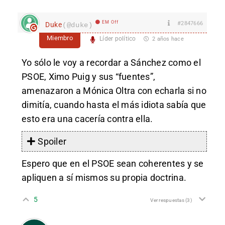
EM Off
#2847666
Duke
(@duke)
Miembro
Líder político
2 años hace
Yo sólo le voy a recordar a Sánchez como el
PSOE, Ximo Puig y sus “fuentes”,
amenazaron a Mónica Oltra con echarla si no
dimitía, cuando hasta el más idiota sabía que
esto era una cacería contra ella.
Spoiler
Espero que en el PSOE sean coherentes y se
apliquen a sí mismos su propia doctrina.
5
Ver respuestas
(3)