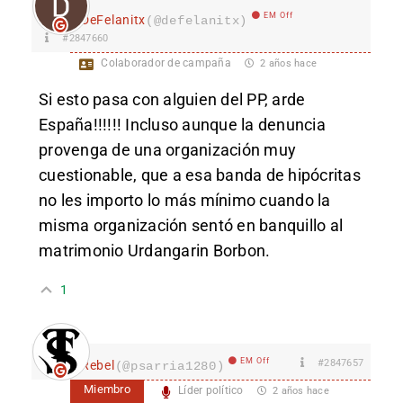
EM Off
DeFelanitx
(@defelanitx)
#2847660
Colaborador de campaña
2 años hace
Si esto pasa con alguien del PP, arde
España!!!!!! Incluso aunque la denuncia
provenga de una organización muy
cuestionable, que a esa banda de hipócritas
no les importo lo más mínimo cuando la
misma organización sentó en banquillo al
matrimonio Urdangarin Borbon.
1
EM Off
#2847657
Rebel
(@psarria1280)
Miembro
Líder político
2 años hace