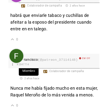
Colaborador de campaña
2 años hace
habrá que enviarle tabaco y cuchillas de
afeitar a la esposo del presidente cuando
entre en en talego.
0
EM Off
Francisco
(@patreon_37114148)
#2847714
Miembro
Colaborador de campaña
2 años hace
Nunca me había fijado mucho en esta mujer,
Raquel Meroño de lo más venida a menos.
0