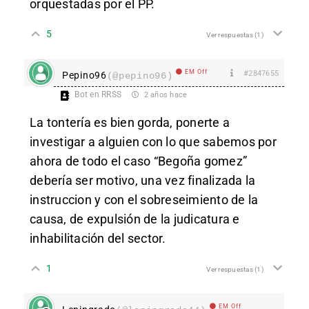
orquestadas por el PP.
5
Ver respuestas
(1)
EM Off
#2847655
Pepino96
(@pepino96)
Bot en RRSS
2 años hace
La tontería es bien gorda, ponerte a
investigar a alguien con lo que sabemos por
ahora de todo el caso “Begoña gomez”
debería ser motivo, una vez finalizada la
instruccion y con el sobreseimiento de la
causa, de expulsión de la judicatura e
inhabilitación del sector.
1
Ver respuestas
(1)
EM Off