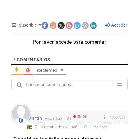
Suscribir
Acceder
Por favor, accede para comentar
7
COMENTARIOS
Recientes
EM Off
#3004336
Martin
(@martin-3)
Colaborador de campaña
1 año hace