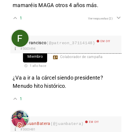
mamaréis MAGA otros 4 años más.
1
Ver respuestas
(2)
EM Off
Francisco
(@patreon_37114148)
#3003494
Miembro
Colaborador de campaña
1 año hace
¿Va a ir a la cárcel siendo presidente?
Menudo hito histórico.
1
EM Off
JuanBatera
(@juanbatera)
#3003481