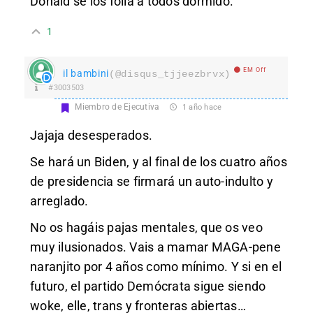
Donald se los folla a todos dormido.
1
EM Off
il bambini
(@disqus_tjjeezbrvx)
#3003503
Miembro de Ejecutiva
1 año hace
Jajaja desesperados.
Se hará un Biden, y al final de los cuatro años
de presidencia se firmará un auto-indulto y
arreglado.
No os hagáis pajas mentales, que os veo
muy ilusionados. Vais a mamar MAGA-pene
naranjito por 4 años como mínimo. Y si en el
futuro, el partido Demócrata sigue siendo
woke, elle, trans y fronteras abiertas…