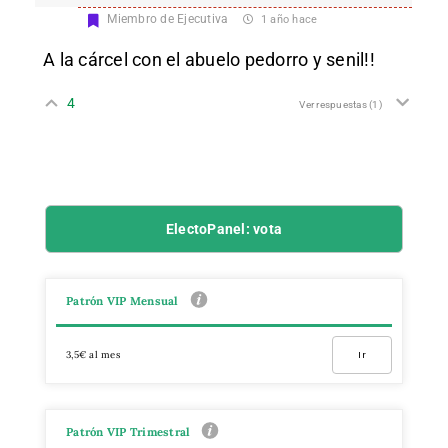
Miembro de Ejecutiva
1 año hace
A la cárcel con el abuelo pedorro y senil!!
4
Ver respuestas
(1)
ElectoPanel: vota
Patrón VIP Mensual
3,5€ al mes
Ir
Patrón VIP Trimestral