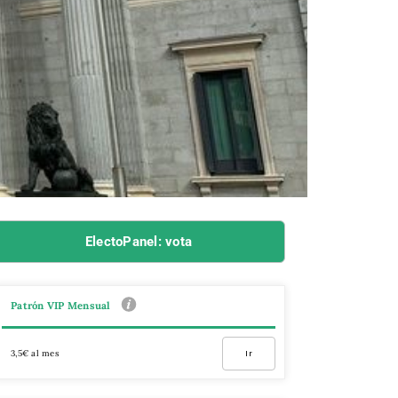
ElectoPanel: vota
Patrón VIP Mensual
3,5€ al mes
Ir