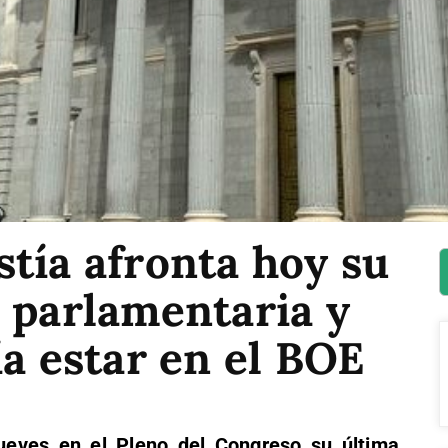
tía afronta hoy su
 parlamentaria y
ía estar en el BOE
ueves en el Pleno del Congreso su última