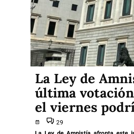
La Ley de Amnis
última votación
el viernes podr
29
La Ley de Amnistía afronta este j