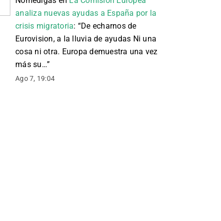
Nomedigas
en
La Comisión Europea
analiza nuevas ayudas a España por la
crisis migratoria
: “
De echarnos de
Eurovision, a la lluvia de ayudas Ni una
cosa ni otra. Europa demuestra una vez
más su…
”
Ago 7, 19:04