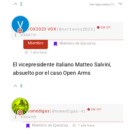
2
Ver respuestas
(1)
EM Off
VOX2023 VOX
(@nortevox2023)
#3004710
Miembro
Miembro de Ejecutiva
1 año hace
El vicepresidente italiano Matteo Salvini,
absuelto por el caso Open Arms
3
EM Off
nomedigas
(@nomedigas-4)
#3004709
Miembro de Ejecutiva
1 año hace