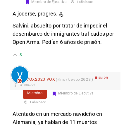
Miembro de Ejecutiva
1 año hace
A joderse, progres.
💪
Salvini, absuelto por tratar de impedir el
desembarco de inmigrantes traficados por
Open Arms. Pedían 6 años de prisión.
3
EM Off
VOX2023 VOX
(@nortevox2023)
#3004723
Miembro
Miembro de Ejecutiva
1 año hace
Atentado en un mercado navideño en
Alemania, ya hablan de 11 muertos