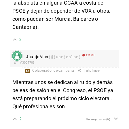
la absoluta en alguna CCAA a costa del
PSOE y dejar de depender de VOX u otros,
como puedan ser Murcia, Baleares o
Cantabria).
3
EM Off
JuanjoAlon
(@juanjoalon)
#3004783
Colaborador de campaña
1 año hace
Mientras unos se dedican al ruido y demás
peleas de salón en el Congreso, el PSOE ya
está preparando el próximo ciclo electoral.
Qué profesionales son.
2
Ver respuestas
(9)