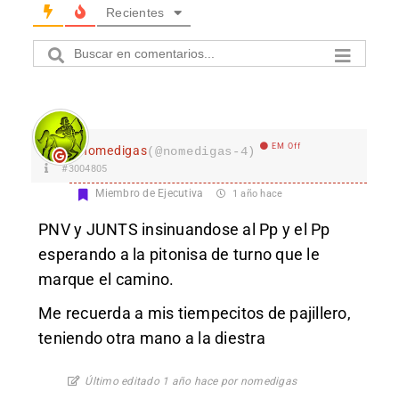
Recientes
EM Off
nomedigas
(@nomedigas-4)
#3004805
Miembro de Ejecutiva
1 año hace
PNV y JUNTS insinuandose al Pp y el Pp
esperando a la pitonisa de turno que le
marque el camino.
Me recuerda a mis tiempecitos de pajillero,
teniendo otra mano a la diestra
Último editado 1 año hace por nomedigas