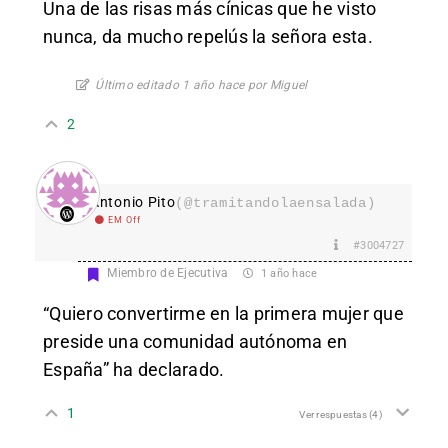
Una de las risas más cínicas que he visto
nunca, da mucho repelús la señora esta.
Último editado 1 año hace por Miguel
2
Antonio Pito
(@tramitandolaensalada)
EM Off
#3004727
Miembro de Ejecutiva
1 año hace
“Quiero convertirme en la primera mujer que
preside una comunidad autónoma en
España” ha declarado.
1
Ver respuestas
(4)