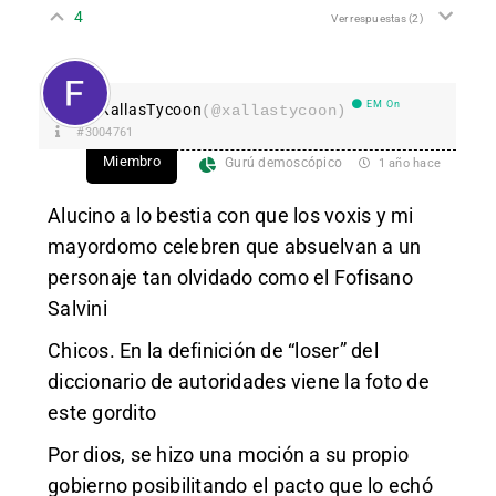
4
Ver respuestas
(2)
EM On
XallasTycoon
(@xallastycoon)
#3004761
Miembro
Gurú demoscópico
1 año hace
Alucino a lo bestia con que los voxis y mi
mayordomo celebren que absuelvan a un
personaje tan olvidado como el Fofisano
Salvini
Chicos. En la definición de “loser” del
diccionario de autoridades viene la foto de
este gordito
Por dios, se hizo una moción a su propio
gobierno posibilitando el pacto que lo echó