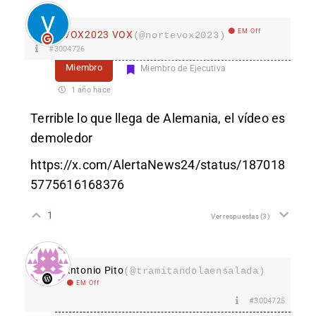
EM Off
VOX2023 VOX
(@nortevox2023)
#3004726
Miembro
Miembro de Ejecutiva
1 año hace
Terrible lo que llega de Alemania, el vídeo es
demoledor
https://x.com/AlertaNews24/status/187018
5775616168376
1
Ver respuestas
(3)
Antonio Pito
(@tramitandolaensalada)
EM Off
#3004725