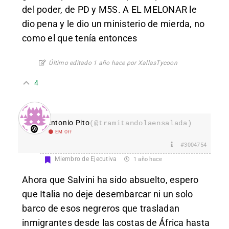
del poder, de PD y M5S. A EL MELONAR le
dio pena y le dio un ministerio de mierda, no
como el que tenía entonces
Último editado 1 año hace por XallasTycoon
4
Antonio Pito
(@tramitandolaensalada)
EM Off
#3004754
Miembro de Ejecutiva
1 año hace
Ahora que Salvini ha sido absuelto, espero
que Italia no deje desembarcar ni un solo
barco de esos negreros que trasladan
inmigrantes desde las costas de África hasta