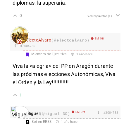
diplomas, la superaría.
0
Ver respuestas
(1)
EM Off
electoAlvaro
(@electoalvaro)
#3004736
Miembro de Ejecutiva
1 año hace
Viva la <alegria> del PP en Aragón durante
las próximas elecciones Autonómicas, Viva
el Orden y la Ley!!!!!!!!!!!
1
EM Off
#3004733
Miguel
(@miguel-30)
Bot en RRSS
1 año hace