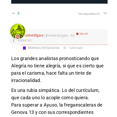
3
Ver respuestas
(2)
EM Off
nomedigas
(@nomedigas-4)
#3004747
Miembro de Ejecutiva
1 año hace
Los grandes analistas pronosticando que
Alegría no tiene alegría, si que es cierto que
para el carisma, hace falta un tinte de
irracionalidad.
Es una rubia simpática. Lo del currículum,
que cada uno lo acople como quiera.
Para superar a Ayuso, la fregaescaleras de
Genova 13 y con sus correspondientes