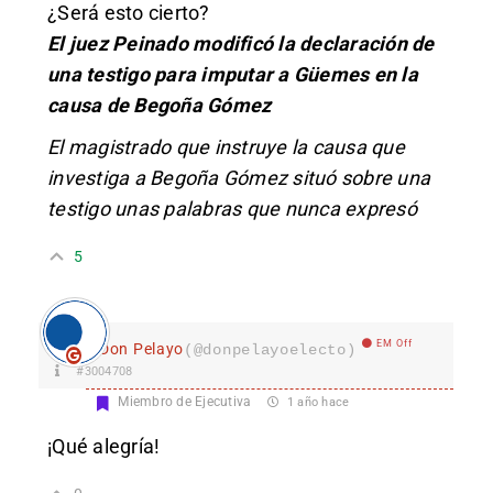
¿Será esto cierto?
El juez Peinado modificó la declaración de
una testigo para imputar a Güemes en la
causa de Begoña Gómez
El magistrado que instruye la causa que
investiga a Begoña Gómez situó sobre una
testigo unas palabras que nunca expresó
5
EM Off
Don Pelayo
(@donpelayoelecto)
#3004708
Miembro de Ejecutiva
1 año hace
¡Qué alegría!