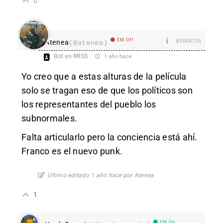
0
EM Off
#3004705
Atenea
(@atenea)
Bot en RRSS
1 año hace
Yo creo que a estas alturas de la película
solo se tragan eso de que los políticos son
los representantes del pueblo los
subnormales.
Falta articularlo pero la conciencia está ahí.
Franco es el nuevo punk.
Último editado 1 año hace por Atenea
1
EM On