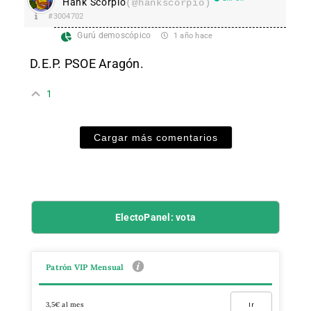
Hank Scorpio
(@hankscorpio)
#3004702
Gurú demoscópico
1 año hace
D.E.P. PSOE Aragón.
1
Cargar más comentarios
ElectoPanel: vota
Patrón VIP Mensual
3,5€ al mes
Ir