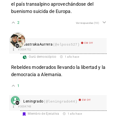
el país transalpino aprovechándose del
buenismo suicida de Europa.
2
Ver respuestas
(10)
EM Off
SastrakaAurrera
(@elposs527)
#3004752
Gurú demoscópico
1 año hace
Rebeldes moderados llevando la libertad y la
democracia a Alemania.
1
EM Off
Leningrado
(@leningrado44)
#3004748
Miembro de Ejecutiva
1 año hace