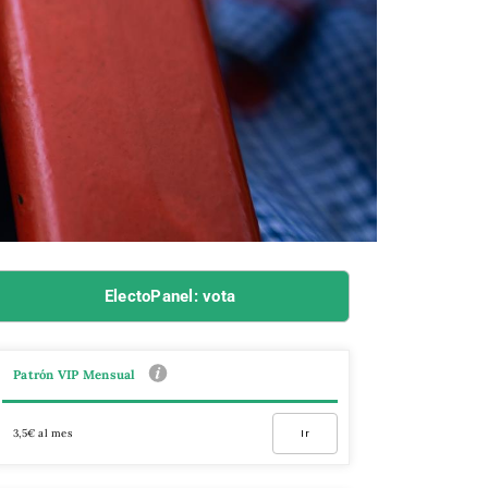
ElectoPanel: vota
Patrón VIP Mensual
3,5€ al mes
Ir