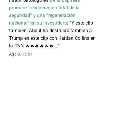
FuturPolitologo
en
De la Espriella
promete “recuperación total de la
seguridad” y una “regeneración
nacional” en su investidura
: “
Y este clip
también: Abdul ha destruido también a
Trump en este clip con Kaitlan Collins en
la CNN 🔥🔥🔥🔥🔥🔥:…
”
Ago 8, 15:57