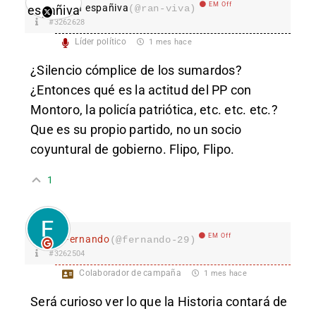
EM Off
Ran españiva
(@ran-viva)
#3262628
Líder político
1 mes hace
¿Silencio cómplice de los sumardos?
¿Entonces qué es la actitud del PP con
Montoro, la policía patriótica, etc. etc. etc.?
Que es su propio partido, no un socio
coyuntural de gobierno. Flipo, Flipo.
1
EM Off
Fernando
(@fernando-29)
#3262504
Colaborador de campaña
1 mes hace
Será curioso ver lo que la Historia contará de