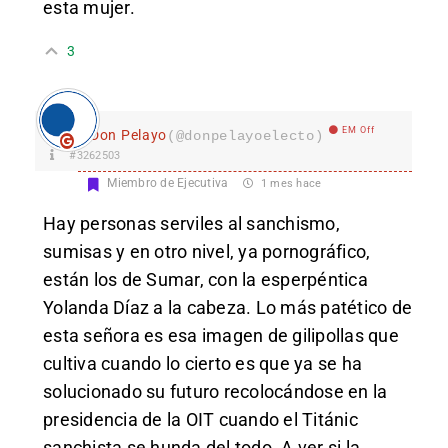
esta mujer.
3
EM Off
Don Pelayo
(@donpelayoelecto)
#3262503
Miembro de Ejecutiva
1 mes hace
Hay personas serviles al sanchismo,
sumisas y en otro nivel, ya pornográfico,
están los de Sumar, con la esperpéntica
Yolanda Díaz a la cabeza. Lo más patético de
esta señora es esa imagen de gilipollas que
cultiva cuando lo cierto es que ya se ha
solucionado su futuro recolocándose en la
presidencia de la OIT cuando el Titánic
sanchista se hunda del todo. A ver si la