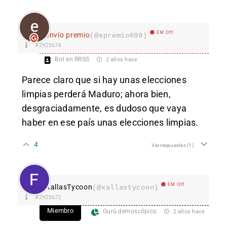
EM Off
envío premio
(@epremio699)
#2923674
Bot en RRSS
2 años hace
Parece claro que si hay unas elecciones
limpias perderá Maduro; ahora bien,
desgraciadamente, es dudoso que vaya
haber en ese país unas elecciones limpias.
4
Ver respuestas
(1)
EM Off
XallasTycoon
(@xallastycoon)
#2923672
Miembro
Gurú demoscópico
2 años hace