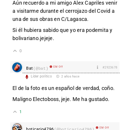
Aún recuerdo a mi amigo Alex Capriles venir
a visitarme durante el cerrojazo del Covid a
una de sus obras en C/Lagasca.
Si él hubiera sabido que yo era podemita y
bolivariano.jejeje.
0
EM Off
#2923678
Bat
(@bat)
Líder político
2 años hace
El de la foto es un español de verdad, coño.
Maligno Electoboss, jeje. Me ha gustado.
1
EM Off
boticario4796
(@boticario4796)