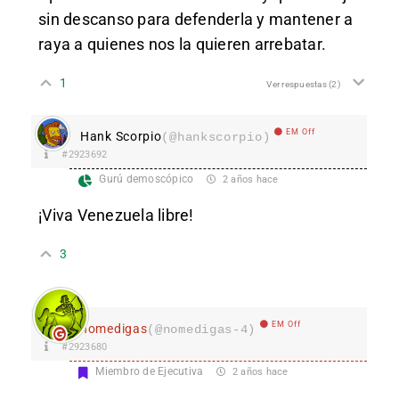
sin descanso para defenderla y mantener a
raya a quienes nos la quieren arrebatar.
1
Ver respuestas
(2)
EM Off
Hank Scorpio
(@hankscorpio)
#2923692
Gurú demoscópico
2 años hace
¡Viva Venezuela libre!
3
EM Off
nomedigas
(@nomedigas-4)
#2923680
Miembro de Ejecutiva
2 años hace