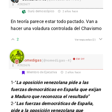
#2923677
Gurú demoscópico
2 años hace
En teoría parece estar todo pactado. Van a
hacer una voladura controlada del Chavismo
2
Ver respuestas
(2)
EM Off
nomedigas
(@nomedigas-4)
#2923676
Miembro de Ejecutiva
2 años hace
1-“
La oposición venezolana pide a las
fuerzas democráticas en España que exijan
a Maduro que reconozca el resultado”
2-“
Las fuerzas democráticas de España,
pide a la oposición venezolana que