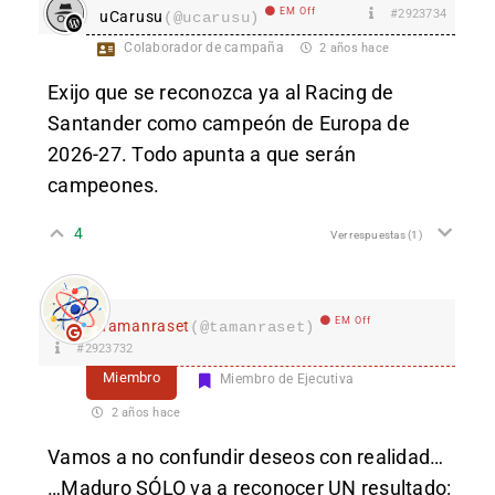
EM Off
#2923734
uCarusu
(@ucarusu)
Colaborador de campaña
2 años hace
Exijo que se reconozca ya al Racing de
Santander como campeón de Europa de
2026-27. Todo apunta a que serán
campeones.
4
Ver respuestas
(1)
EM Off
Tamanraset
(@tamanraset)
#2923732
Miembro
Miembro de Ejecutiva
2 años hace
Vamos a no confundir deseos con realidad…
…Maduro SÓLO va a reconocer UN resultado: