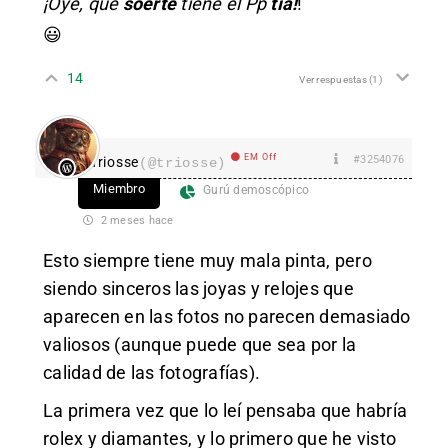
¡Oye, que
soerte
tiene el Pp
tía!
!
😃
14
Ver respuestas
(1)
EM Off
#3254076
Triosse
(@triosse)
Miembro
Gurú demoscópico
2 meses hace
Esto siempre tiene muy mala pinta, pero
siendo sinceros las joyas y relojes que
aparecen en las fotos no parecen demasiado
valiosos (aunque puede que sea por la
calidad de las fotografías).
La primera vez que lo leí pensaba que habría
rolex y diamantes, y lo primero que he visto