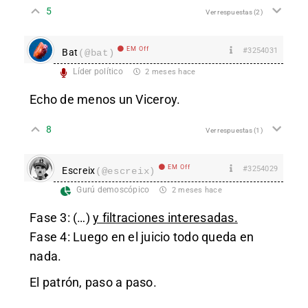
5
Ver respuestas
(2)
EM Off
#3254031
Bat
(@bat)
Líder político
2 meses hace
Echo de menos un Viceroy.
8
Ver respuestas
(1)
EM Off
#3254029
Escreix
(@escreix)
Gurú demoscópico
2 meses hace
Fase 3: (…)
y filtraciones interesadas.
Fase 4: Luego en el juicio todo queda en
nada.
El patrón, paso a paso.