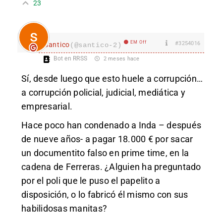
23
EM Off
#3254016
santico
(@santico-2)
Bot en RRSS
2 meses hace
Sí, desde luego que esto huele a corrupción…
a corrupción policial, judicial, mediática y
empresarial.
Hace poco han condenado a Inda – después
de nueve años- a pagar 18.000 € por sacar
un documentito falso en prime time, en la
cadena de Ferreras. ¿Alguien ha preguntado
por el poli que le puso el papelito a
disposición, o lo fabricó él mismo con sus
habilidosas manitas?