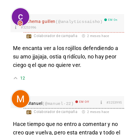
EM On
chema guillen
(@analyticssaisho)
#3253996
Colaborador de campaña
2 meses hace
Me encanta ver a los rojillos defendiendo a
su amo jjajaja, ostia q ridículo, no hay peor
ciego q el que no quiere ver.
12
EM Off
#3253995
Manuel
(@manuel-22)
Colaborador de campaña
2 meses hace
Hace tiempo que no entro a comentar y no
creo que vuelva, pero esta entrada y todo el