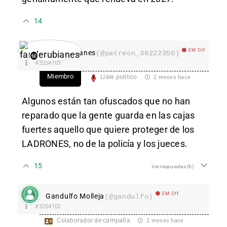
14
EM Off
fanderubianes
(@patreon_36222350)
#3254103
Miembro
Líder político
2 meses hace
Algunos están tan ofuscados que no han
reparado que la gente guarda en las cajas
fuertes aquello que quiere proteger de los
LADRONES, no de la policía y los jueces.
15
Ver respuestas
(6)
EM Off
Gandulfo Molleja
(@gandulfo)
#3254102
Colaborador de campaña
2 meses hace