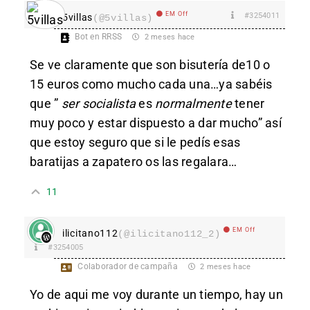
EM Off
#3254011
5villas
(@5villas)
Bot en RRSS
2 meses hace
Se ve claramente que son bisutería de10 o
15 euros como mucho cada una…ya sabéis
que ”
ser socialista
es
normalmente
tener
muy poco y estar dispuesto a dar mucho” así
que estoy seguro que si le pedís esas
baratijas a zapatero os las regalara…
11
EM Off
ilicitano112
(@ilicitano112_2)
#3254005
Colaborador de campaña
2 meses hace
Yo de aqui me voy durante un tiempo, hay un