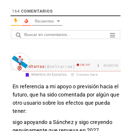
164
COMENTARIOS
Recientes
EM Off
#3254106
celtarraa
(@celtarraa)
Miembro de Ejecutiva
2 meses hace
En referencia a mi apoyo o previsión hacia el
futuro, que ha sido comentada por algún que
otro usuario sobre los efectos que pueda
tener:
sigo apoyando a Sánchez y sigo creyendo
genuinamente que renueva en 2027.