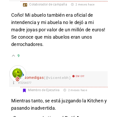
Colaborador de campaña
2 meses hace
Coño! Mi abuelo también era oficial de
intendencia y mi abuela no le dejó a mi
madre joyas por valor de un millón de euros!
Se conoce que mis abuelos eran unos
derrochadores.
9
EM Off
Nomedigas
(@vicentebh)
#3254077
Miembro de Ejecutiva
2 meses hace
Mientras tanto, se está juzgando la Kitchen y
pasando inadvertida.